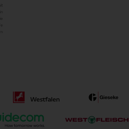
it
in
ie
fe
rn