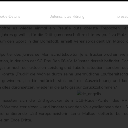
okie-Details
Datenschutzerklärung
Impress
ichten, die in diesem Jahr bereits zum 40. Mal stattfand, und im GO
haffte es wieder einmal ein Preuße aufs oberste Treppchen. Je
ahres gewählt, für die Drittligamannschaft reichte es „nur“ zu Platz 
um den Sport in der Domstadt, erhielt Vereinspräsident Dr. Marco 
Sportler des Jahres sei Mannschaftskapitän Jens Truckenbrod ein wen
tion, in der sich der SC Preußen 06 e.V. Münster derzeit befindet. Do
t nur nach der aktuellen Leistung und Tabellensituation, sondern au
konnte „Trucki“ die Wähler durch seine unermüdliche Laufbereitscha
 gewinnen. „Ich bin natürlich stolz auf die Auszeichnung und ka
 alles daransetzen, wieder in die Erfolgsspur zurückzukommen.“
mussten sich die Drittligakicker dem U19-Ruder-Achter des R
-Weltmeister sitzen – und landeten vor den Volleyballerinnen des U
und amtierende U23-Europameisterin Lena Malkus kletterte bei d
e am Ende Dritte.