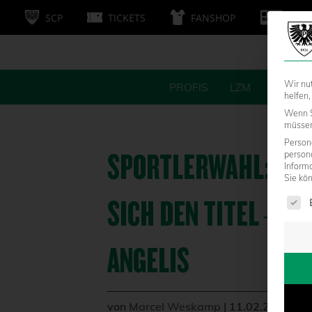
SCP
TICKETS
FANSHOP
MITG
Wir nu
PROFIS
LZM
FANS
helfen,
Wenn S
müssen 
Persone
SPORTLERWAHL: JE
person
Inform
Sie kö
Es fol
SICH DEN TITEL – E
ANGELIS
von
Marcel Weskamp
|
11.02.2014 - 1