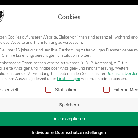
LIEDSCHAFT
Cookies
tzen Cookies auf unserer Website. Einige von ihnen sind essenziell, während and
STADION
BUSINESS
KIDS &
 diese Website und Ihre Erfahrung zu verbessern.
ie unter 16 Jahre alt sind und Ihre Zustimmung zu freiwilligen Diensten geben m
Sie Ihre Erziehungsberechtigten um Erlaubnis bitten.
nbezogene Daten können verarbeitet werden (z. B. IP-Adressen), z. B. für
NS TRUCKENBROD SCHNAPPT
alisierte Anzeigen und Inhalte oder Anzeigen- und Inhaltsmessung.
Weitere
ationen über die Verwendung Ihrer Daten finden Sie in unserer
Datenschutzerklä
nnen Ihre Auswahl jederzeit unter
Einstellungen
widerrufen oder anpassen.
gt eine Liste der Service-Gruppen, für die eine Einwilligung erteilt w
HRENPREIS FÜR DR. MARCO DE
Essenziell
Statistiken
Externe Med
Speichern
Alle akzeptieren
Individuelle Datenschutzeinstellungen
3:27