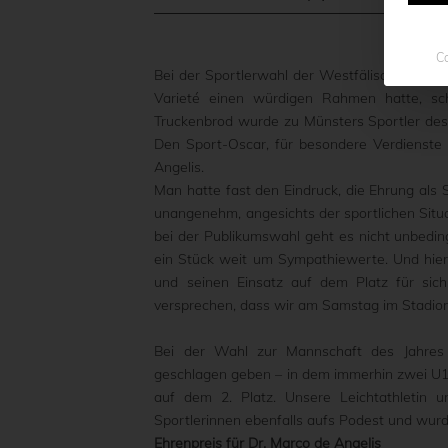
Co
Bei der Sportlerwahl der Westfälischen Nachr
Varieté einen würdigen Rahmen hatte, sc
Truckenbrod wurde zu Münsters Sportler des J
Den Sport-Oscar, für besondere Verdienste 
Angelis.
Man hatte fast den Eindruck, die Ehrung als 
unangenehm, angesichts der sportlichen Situa
bei der Publikumswahl geht es nicht unbeding
ein Stück weit um Sympathiewerte. Und hier 
und seinen Einsatz auf dem Platz für sich
versprechen, dass wir am Samstag im Stadion
Bei der Wahl zur Mannschaft des Jahres 
geschlagen geben – in dem immerhin zwei U19
auf dem 2. Platz. Unsere Leichtathletin 
Sportlerinnen ebenfalls aufs Podest und wurd
Ehrenpreis für Dr. Marco de Angelis