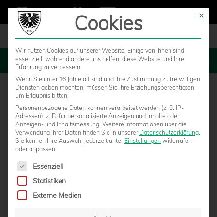
Cookies
Mit die
Wir nutzen Cookies auf unserer Website. Einige von ihnen sind
essenziell, während andere uns helfen, diese Website und Ihre
MENU
Erfahrung zu verbessern.
Wenn Sie unter 16 Jahre alt sind und Ihre Zustimmung zu freiwilligen
Diensten geben möchten, müssen Sie Ihre Erziehungsberechtigten
um Erlaubnis bitten.
Personenbezogene Daten können verarbeitet werden (z. B. IP-
Adressen), z. B. für personalisierte Anzeigen und Inhalte oder
Anzeigen- und Inhaltsmessung.
Weitere Informationen über die
Verwendung Ihrer Daten finden Sie in unserer
Datenschutzerklärung
.
Sie können Ihre Auswahl jederzeit unter
Einstellungen
widerrufen
oder anpassen.
Es folgt eine Liste der Service-Gruppen, für die eine Einwilligun
Essenziell
Statistiken
SPONSOREN NEHMEN MIT DER MS
Externe Medien
GÜNTHER FAHRT AUF