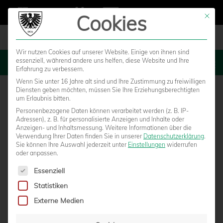
Cookies
Mit die
Wir nutzen Cookies auf unserer Website. Einige von ihnen sind
essenziell, während andere uns helfen, diese Website und Ihre
MENU
Erfahrung zu verbessern.
Wenn Sie unter 16 Jahre alt sind und Ihre Zustimmung zu freiwilligen
Diensten geben möchten, müssen Sie Ihre Erziehungsberechtigten
um Erlaubnis bitten.
Personenbezogene Daten können verarbeitet werden (z. B. IP-
Adressen), z. B. für personalisierte Anzeigen und Inhalte oder
Anzeigen- und Inhaltsmessung.
Weitere Informationen über die
Verwendung Ihrer Daten finden Sie in unserer
Datenschutzerklärung
.
Sie können Ihre Auswahl jederzeit unter
Einstellungen
widerrufen
oder anpassen.
Es folgt eine Liste der Service-Gruppen, für die eine Einwilligun
Essenziell
Statistiken
SPONSOREN DUELLIEREN SICH BEIM
Externe Medien
GOLFTURNIER