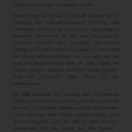
eigenen Erwartungen zurückliegen dürfte.
Kaum leichter dürfte es für die
U1
7 werden, die im
Heimspiel den Werkself-Nachwuchs empfängt. „Mit
Leverkusen erwarten wir eine bisher ungeschlagene,
spielstarke Mannschaft, die über eine herausragende
Offensive inklusive dem deutschen Top-Stürmer
verfügt und in den letzten drei Spielen 19 Tore erzielt
hat. Davon abgesehen freuen wir uns sehr auf das
Spiel und glauben daran, dass wir dem Gegner mit
unseren Stärken durchaus gefährlich werden können“,
freut sich U17-Coach Tobias Harink auf das
Kräftemessen.
Die
U16
empfängt am Sonntag den VfB Waltrop.
Vierter gegen Zehnter. Und nach zwei Siegen in Serie
kann die U16 durchaus selbstbewusst an der Sentruper
Höhe auflaufen. Beim Thema Selbstvertrauen muss
dann unweigerlich auch die
U15
ins Spiel kommen.
Spitzenreiter mit drei Siegen aus drei Spielen –