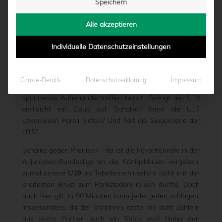
Speichern
BEREIT
Alle akzeptieren
von
Marcel Weskamp
|
26.09.2019 - 15:27
Individuelle Datenschutzeinstellungen
Sieben YOUNGSTARS-Partien stehen am Samstag und
Cookie-Details
Datenschutzerklärung
Impressum
am Sonntag im Spielplan und halten dabei einige
spannende Aufeinandertreffen bereit. Gelingt der U19
viellleicht ein Coup auf Schalke? Kann die U17
Leverkusen Paroli bieten? Und hält die Siegesserie der
U15?
Schalke gegen Preußen – da ist die Favoritenrolle in der
A-Junioren-Bundesliga an die Königsblauen vergeben,
zumal unsere
U19
als Tabellenschlusslicht nicht mit der
breitesten Brust zum Parkstadion reisen dürfte. Doch
auch hier gilt: In 90 Minuten kann jeder jeden schlagen.
Insbesondere, da der Vorjahres-erste mit acht Zählern
aus sechs Partien auch ein Stück weit hinter den