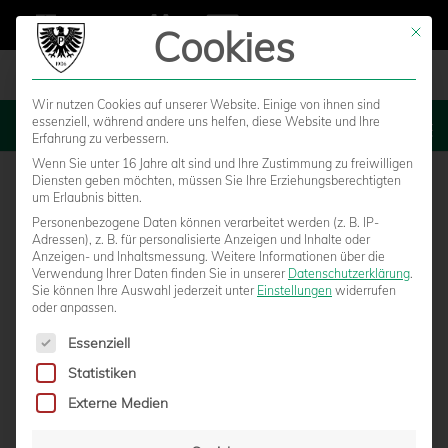
Cookies
Mit die
Wir nutzen Cookies auf unserer Website. Einige von ihnen sind
essenziell, während andere uns helfen, diese Website und Ihre
MENU
Erfahrung zu verbessern.
Wenn Sie unter 16 Jahre alt sind und Ihre Zustimmung zu freiwilligen
Diensten geben möchten, müssen Sie Ihre Erziehungsberechtigten
um Erlaubnis bitten.
Personenbezogene Daten können verarbeitet werden (z. B. IP-
Adressen), z. B. für personalisierte Anzeigen und Inhalte oder
Anzeigen- und Inhaltsmessung.
Weitere Informationen über die
Verwendung Ihrer Daten finden Sie in unserer
Datenschutzerklärung
.
Sie können Ihre Auswahl jederzeit unter
Einstellungen
widerrufen
oder anpassen.
Es folgt eine Liste der Service-Gruppen, für die eine Einwilligun
Essenziell
Statistiken
SPANNENDES YOUNGSTARS-
Externe Medien
WOCHENENDE HÄLT SIEBEN PARTIEN