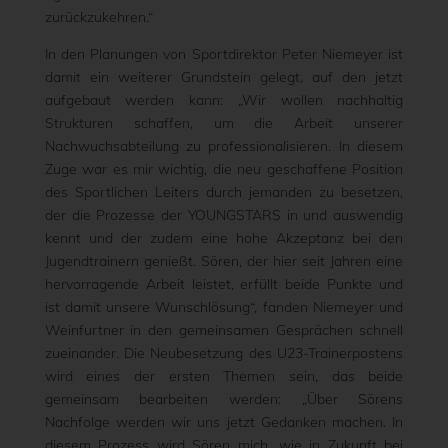
zurückzukehren.“
In den Planungen von Sportdirektor Peter Niemeyer ist
damit ein weiterer Grundstein gelegt, auf den jetzt
aufgebaut werden kann: „Wir wollen nachhaltig
Strukturen schaffen, um die Arbeit unserer
Nachwuchsabteilung zu professionalisieren. In diesem
Zuge war es mir wichtig, die neu geschaffene Position
des Sportlichen Leiters durch jemanden zu besetzen,
der die Prozesse der YOUNGSTARS in und auswendig
kennt und der zudem eine hohe Akzeptanz bei den
Jugendtrainern genießt. Sören, der hier seit Jahren eine
hervorragende Arbeit leistet, erfüllt beide Punkte und
ist damit unsere Wunschlösung“, fanden Niemeyer und
Weinfurtner in den gemeinsamen Gesprächen schnell
zueinander. Die Neubesetzung des U23-Trainerpostens
wird eines der ersten Themen sein, das beide
gemeinsam bearbeiten werden: „Über Sörens
Nachfolge werden wir uns jetzt Gedanken machen. In
diesem Prozess wird Sören mich, wie in Zukunft bei