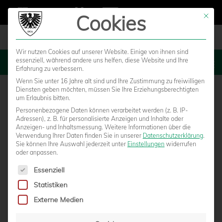
Cookies
Mit die
Wir nutzen Cookies auf unserer Website. Einige von ihnen sind
essenziell, während andere uns helfen, diese Website und Ihre
MENU
Erfahrung zu verbessern.
Wenn Sie unter 16 Jahre alt sind und Ihre Zustimmung zu freiwilligen
Diensten geben möchten, müssen Sie Ihre Erziehungsberechtigten
um Erlaubnis bitten.
Personenbezogene Daten können verarbeitet werden (z. B. IP-
Adressen), z. B. für personalisierte Anzeigen und Inhalte oder
Anzeigen- und Inhaltsmessung.
Weitere Informationen über die
Verwendung Ihrer Daten finden Sie in unserer
Datenschutzerklärung
.
Sie können Ihre Auswahl jederzeit unter
Einstellungen
widerrufen
oder anpassen.
Es folgt eine Liste der Service-Gruppen, für die eine Einwilligun
Essenziell
Statistiken
SÖREN WEINFURTNER WIRD SPORTLICHER
Externe Medien
LEITER DER NACHWUCHSABTEILUNG