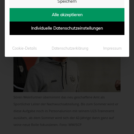
Speichern
von
Moritz Schwegmann
|
12.01.2021 - 11:12
Alle akzeptieren
Individuelle Datenschutzeinstellungen
Cookie-Details
Datenschutzerklärung
Impressum
Sören Weinfurtner übernimmt das neu geschaffene Amt als
Sportlicher Leiter der Nachwuchsabteilung. Bis zum Sommer wird er
diese Aufgabe noch in Personalunion mit seinem U23-Traineramt
ausüben, ab dem Sommer wird sich der 42-Jährige dann ganz auf
seine neue Rolle fokussieren. Foto: MW/SCP