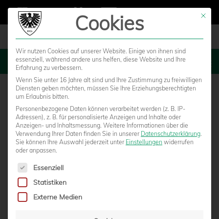
Cookies
Mit die
Wir nutzen Cookies auf unserer Website. Einige von ihnen sind
essenziell, während andere uns helfen, diese Website und Ihre
MENU
Erfahrung zu verbessern.
Wenn Sie unter 16 Jahre alt sind und Ihre Zustimmung zu freiwilligen
Diensten geben möchten, müssen Sie Ihre Erziehungsberechtigten
um Erlaubnis bitten.
Personenbezogene Daten können verarbeitet werden (z. B. IP-
Adressen), z. B. für personalisierte Anzeigen und Inhalte oder
Anzeigen- und Inhaltsmessung.
Weitere Informationen über die
Verwendung Ihrer Daten finden Sie in unserer
Datenschutzerklärung
.
Sie können Ihre Auswahl jederzeit unter
Einstellungen
widerrufen
oder anpassen.
Es folgt eine Liste der Service-Gruppen, für die eine Einwilligun
Essenziell
Statistiken
SPEKTAKULÄRE BILDER AUS DEM KÖLNER
Externe Medien
SÜDSTADION