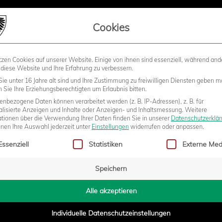
LIEDSCHAFT
Cookies
tzen Cookies auf unserer Website. Einige von ihnen sind essenziell, während and
STADION
BUSINESS
KIDS &
 diese Website und Ihre Erfahrung zu verbessern.
ie unter 16 Jahre alt sind und Ihre Zustimmung zu freiwilligen Diensten geben m
Sie Ihre Erziehungsberechtigten um Erlaubnis bitten.
nbezogene Daten können verarbeitet werden (z. B. IP-Adressen), z. B. für
E TRIKOTLOGIE – UNSER H
alisierte Anzeigen und Inhalte oder Anzeigen- und Inhaltsmessung.
Weitere
ationen über die Verwendung Ihrer Daten finden Sie in unserer
Datenschutzerklä
nnen Ihre Auswahl jederzeit unter
Einstellungen
widerrufen oder anpassen.
gt eine Liste der Service-Gruppen, für die eine Einwilligung erteilt w
Essenziell
Statistiken
Externe Med
Speichern
1:13
Alle akzeptieren
Individuelle Datenschutzeinstellungen