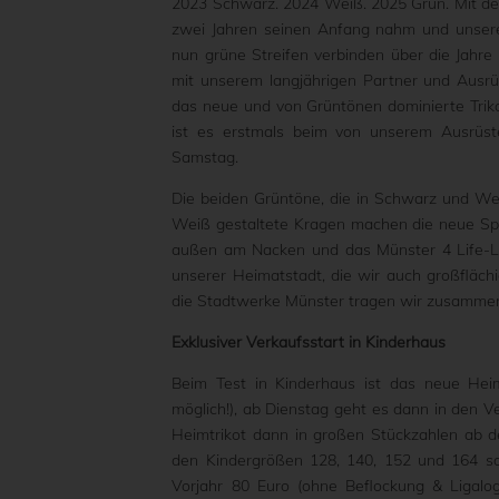
2023 Schwarz. 2024 Weiß. 2025 Grün. Mit dem 
zwei Jahren seinen Anfang nahm und unsere
nun grüne Streifen verbinden über die Jahr
mit unserem langjährigen Partner und Ausrüst
das neue und von Grüntönen dominierte Trikot
ist es erstmals beim von unserem Ausrüst
Samstag.
Die beiden Grüntöne, die in Schwarz und W
Weiß gestaltete Kragen machen die neue Spi
außen am Nacken und das Münster 4 Life-Lo
unserer Heimatstadt, die wir auch großfläc
die Stadtwerke Münster tragen wir zusammen 
Exklusiver Verkaufsstart in Kinderhaus
Beim Test in Kinderhaus ist das neue Heimt
möglich!), ab Dienstag geht es dann in den V
Heimtrikot dann in großen Stückzahlen ab der
den Kindergrößen 128, 140, 152 und 164 so
Vorjahr 80 Euro (ohne Beflockung & Ligalogo