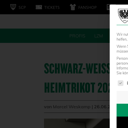
SCP
TICKETS
FANSHOP
MITG
Wir nu
PROFIS
LZM
FANS
helfen,
Wenn S
müssen 
Persone
SCHWARZ-WEISS-GRÜN
person
Inform
Sie kö
Es fol
EIMTRIKOT 2025/26
von
Marcel Weskamp
|
26.06.2025 - 1