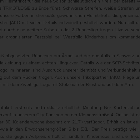
Heimtrikot für die neue Saison schließt sich ein Kreis, der bereits v
 TRIKOTLOGIE zu Ende führt. Schwarze Streifen, weiße Streifen u
e unsere Farben in drei außergewöhnlichen Heimtrikots, die gemeins
er JAKO mit vielen Details individuell gestaltet wurden. Nun soll u
 durch eine weitere Saison in der 2. Bundesliga tragen. Live zu seh
er organisierten Testspiel bei Westfalia Kinderhaus am kommend
eiß abgesetzten Bündchen am Ärmel und der ebenfalls in Schwarz u
elkleidung zu einem echten Hingucker. Details wie der SCP-Schriftz
go im Inneren sind Ausdruck unserer Identität und Verbundenheit 
hig auf dem Rücken tragen. Auch unsere Trikotpartner JAKO, Fiege u
mit dem Zweitliga-Logo mit Stolz auf der Brust und auf dem Arm.
rikot erstmals und exklusiv erhältlich (Achtung: Nur Kartenzahlu
erkauf in unserem City-Fanshop an der Klemensstraße 4. Online ist d
 30. Kalenderwoche (beginnt am 21.7.) verfügbar. Erhältlich ist es 
wie in den Erwachsenengrößen S bis 5XL. Der Preis beträgt wie 
, die gegen Aufpreis erhältlich sind). In Kinderhaus sind die Triko