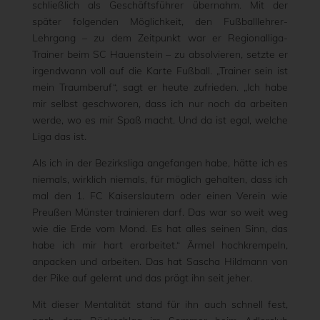
schließlich als Geschäftsführer übernahm. Mit der
später folgenden Möglichkeit, den Fußballlehrer-
Lehrgang – zu dem Zeitpunkt war er Regionalliga-
Trainer beim SC Hauenstein – zu absolvieren, setzte er
irgendwann voll auf die Karte Fußball. „Trainer sein ist
mein Traumberuf“, sagt er heute zufrieden. „Ich habe
mir selbst geschworen, dass ich nur noch da arbeiten
werde, wo es mir Spaß macht. Und da ist egal, welche
Liga das ist.
Als ich in der Bezirksliga angefangen habe, hätte ich es
niemals, wirklich niemals, für möglich gehalten, dass ich
mal den 1. FC Kaiserslautern oder einen Verein wie
Preußen Münster trainieren darf. Das war so weit weg
wie die Erde vom Mond. Es hat alles seinen Sinn, das
habe ich mir hart erarbeitet.“ Ärmel hochkrempeln,
anpacken und arbeiten. Das hat Sascha Hildmann von
der Pike auf gelernt und das prägt ihn seit jeher.
Mit dieser Mentalität stand für ihn auch schnell fest,