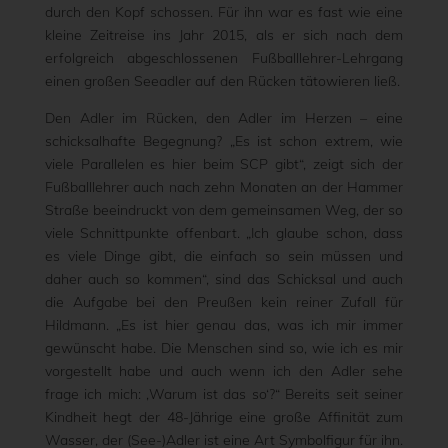
durch den Kopf schossen. Für ihn war es fast wie eine
kleine Zeitreise ins Jahr 2015, als er sich nach dem
erfolgreich abgeschlossenen Fußballlehrer-Lehrgang
einen großen Seeadler auf den Rücken tätowieren ließ.
Den Adler im Rücken, den Adler im Herzen – eine
schicksalhafte Begegnung? „Es ist schon extrem, wie
viele Parallelen es hier beim SCP gibt“, zeigt sich der
Fußballlehrer auch nach zehn Monaten an der Hammer
Straße beeindruckt von dem gemeinsamen Weg, der so
viele Schnittpunkte offenbart. „Ich glaube schon, dass
es viele Dinge gibt, die einfach so sein müssen und
daher auch so kommen“, sind das Schicksal und auch
die Aufgabe bei den Preußen kein reiner Zufall für
Hildmann. „Es ist hier genau das, was ich mir immer
gewünscht habe. Die Menschen sind so, wie ich es mir
vorgestellt habe und auch wenn ich den Adler sehe
frage ich mich: ‚Warum ist das so‘?“ Bereits seit seiner
Kindheit hegt der 48-Jährige eine große Affinität zum
Wasser, der (See-)Adler ist eine Art Symbolfigur für ihn.