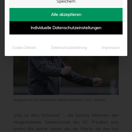
Speichern
von
Moritz Schwegmann
|
18.11.2020 - 10:32
Alle akzeptieren
Individuelle Datenschutzeinstellungen
Cookie-Details
Datenschutzerklärung
Impressum
Energisch an der Seitenlinie: Sascha Hildmann. Foto: Sanders
„Das ist alles Schicksal.“ – Als Sascha Hildmann den
neugestalteten Spielertunnel des SC Preußen zum
ersten Mal betrat, waren das die Worte, die ihm laut