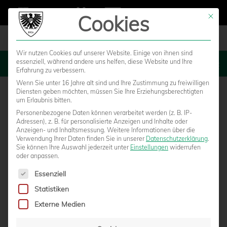
Cookies
Mit die
Wir nutzen Cookies auf unserer Website. Einige von ihnen sind
essenziell, während andere uns helfen, diese Website und Ihre
MENU
Erfahrung zu verbessern.
Wenn Sie unter 16 Jahre alt sind und Ihre Zustimmung zu freiwilligen
Diensten geben möchten, müssen Sie Ihre Erziehungsberechtigten
um Erlaubnis bitten.
Personenbezogene Daten können verarbeitet werden (z. B. IP-
Adressen), z. B. für personalisierte Anzeigen und Inhalte oder
Anzeigen- und Inhaltsmessung.
Weitere Informationen über die
Verwendung Ihrer Daten finden Sie in unserer
Datenschutzerklärung
.
Sie können Ihre Auswahl jederzeit unter
Einstellungen
widerrufen
oder anpassen.
Es folgt eine Liste der Service-Gruppen, für die eine Einwilligun
Essenziell
Statistiken
SASCHA HILDMANN TRÄGT DEN ADLER
Externe Medien
(NICHT NUR) IM HERZEN