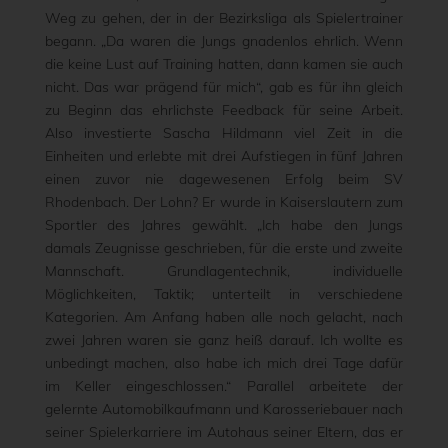
Weg zu gehen, der in der Bezirksliga als Spielertrainer
begann. „Da waren die Jungs gnadenlos ehrlich. Wenn
die keine Lust auf Training hatten, dann kamen sie auch
nicht. Das war prägend für mich“, gab es für ihn gleich
zu Beginn das ehrlichste Feedback für seine Arbeit.
Also investierte Sascha Hildmann viel Zeit in die
Einheiten und erlebte mit drei Aufstiegen in fünf Jahren
einen zuvor nie dagewesenen Erfolg beim SV
Rhodenbach. Der Lohn? Er wurde in Kaiserslautern zum
Sportler des Jahres gewählt. „Ich habe den Jungs
damals Zeugnisse geschrieben, für die erste und zweite
Mannschaft. Grundlagentechnik, individuelle
Möglichkeiten, Taktik; unterteilt in verschiedene
Kategorien. Am Anfang haben alle noch gelacht, nach
zwei Jahren waren sie ganz heiß darauf. Ich wollte es
unbedingt machen, also habe ich mich drei Tage dafür
im Keller eingeschlossen.“ Parallel arbeitete der
gelernte Automobilkaufmann und Karosseriebauer nach
seiner Spielerkarriere im Autohaus seiner Eltern, das er