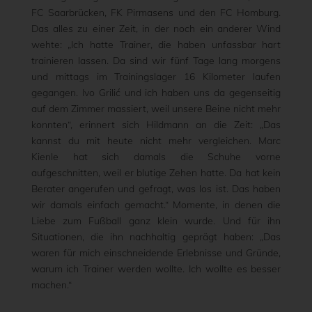
FC Saarbrücken, FK Pirmasens und den FC Homburg.
Das alles zu einer Zeit, in der noch ein anderer Wind
wehte: „Ich hatte Trainer, die haben unfassbar hart
trainieren lassen. Da sind wir fünf Tage lang morgens
und mittags im Trainingslager 16 Kilometer laufen
gegangen. Ivo Grilić und ich haben uns da gegenseitig
auf dem Zimmer massiert, weil unsere Beine nicht mehr
konnten“, erinnert sich Hildmann an die Zeit: „Das
kannst du mit heute nicht mehr vergleichen. Marc
Kienle hat sich damals die Schuhe vorne
aufgeschnitten, weil er blutige Zehen hatte. Da hat kein
Berater angerufen und gefragt, was los ist. Das haben
wir damals einfach gemacht.“ Momente, in denen die
Liebe zum Fußball ganz klein wurde. Und für ihn
Situationen, die ihn nachhaltig geprägt haben: „Das
waren für mich einschneidende Erlebnisse und Gründe,
warum ich Trainer werden wollte. Ich wollte es besser
machen.“