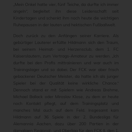
„Mein Onkel hatte vier, fünf Teiche, da durfte ich immer
angeln“, begleitet ihn diese Leidenschaft seit
Kindertagen und schenkt ihm noch heute die wichtigen
Ruhepausen in der lauten und hektischen Fußballwelt.
Doch zurück zu den Anfängen seiner Karriere. Als
gebürtiger Lauterer erfüllte Hildmann sich den Traum,
bei seinem Heimat- und Herzensclub, dem 1. FC
Kaiserslautern, zum Vertrags-Amateur zu werden. „Ich
durfte bei den Profis mittrainieren und war auch im
Trainingslager und so dabei. Der FCK war aber frisch
gebackener Deutscher Meister, da hatte ich als junger
Spieler bei der Qualität keine wirkliche Chance.“
Dennoch stand er mit Spielern wie Andreas Brehme,
Michael Ballack oder Miroslav Klose, zu dem er heute
noch Kontakt pflegt, auf dem Trainingsplatz und
manches Mal auch auf dem Feld. Insgesamt kam
Hildmann auf 36 Spiele in der 2. Bundesliga für
Alemannia Aachen, dazu über 200 Partien in der
damaligen Regional- und Oberliga für den FCK II, den 1.