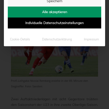
Speichern
von
Marcel Weskamp
|
21.09.2020 - 14:58
Alle akzeptieren
Individuelle Datenschutzeinstellungen
Cookie-Details
Datenschutzerklärung
Impressum
Profi-Leihgabe Nicolai Remberg erzielte in der 89. Minute den
Siegtreffer. Foto: Sanders
Zwei Auftaktniederlagen mit acht Gegentore trübten
den Saisonstart der U23 in ihre zweite Oberliga-Saison,