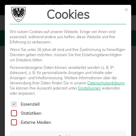
Cookies
Mit die
Wir nutzen Cookies auf unserer Website. Einige von ihnen sind
essenziell, während andere uns helfen, diese Website und Ihre
MENU
Erfahrung zu verbessern.
Wenn Sie unter 16 Jahre alt sind und Ihre Zustimmung zu freiwilligen
Diensten geben möchten, müssen Sie Ihre Erziehungsberechtigten
um Erlaubnis bitten.
Personenbezogene Daten können verarbeitet werden (z. B. IP-
Adressen), z. B. für personalisierte Anzeigen und Inhalte oder
Anzeigen- und Inhaltsmessung.
Weitere Informationen über die
Verwendung Ihrer Daten finden Sie in unserer
Datenschutzerklärung
.
Sie können Ihre Auswahl jederzeit unter
Einstellungen
widerrufen
oder anpassen.
Es folgt eine Liste der Service-Gruppen, für die eine Einwilligun
Essenziell
Statistiken
REMBERGS LAST-MINUTE-TREFFER LÄSST
Externe Medien
U23 JUBELN