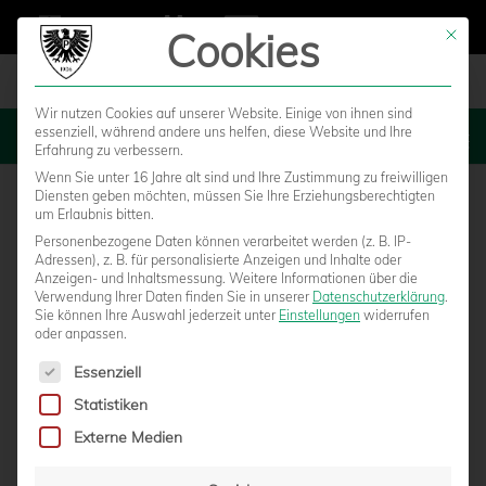
Cookies
Mit die
Wir nutzen Cookies auf unserer Website. Einige von ihnen sind
essenziell, während andere uns helfen, diese Website und Ihre
MENU
Erfahrung zu verbessern.
Wenn Sie unter 16 Jahre alt sind und Ihre Zustimmung zu freiwilligen
Diensten geben möchten, müssen Sie Ihre Erziehungsberechtigten
um Erlaubnis bitten.
Personenbezogene Daten können verarbeitet werden (z. B. IP-
Adressen), z. B. für personalisierte Anzeigen und Inhalte oder
Anzeigen- und Inhaltsmessung.
Weitere Informationen über die
Verwendung Ihrer Daten finden Sie in unserer
Datenschutzerklärung
.
Sie können Ihre Auswahl jederzeit unter
Einstellungen
widerrufen
oder anpassen.
Es folgt eine Liste der Service-Gruppen, für die eine Einwilligun
Essenziell
Statistiken
#REFUGEESWELCOME – PREUSSEN E
Externe Medien
NGAGIEREN SICH LANGFRISTIG