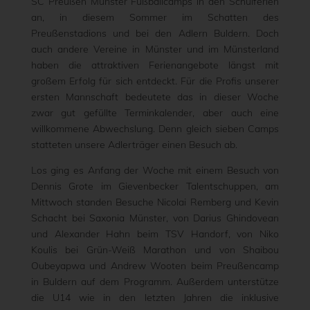
SC Preußen Münster Fußballcamps in den Schulferien
an, in diesem Sommer im Schatten des
Preußenstadions und bei den Adlern Buldern. Doch
auch andere Vereine in Münster und im Münsterland
haben die attraktiven Ferienangebote längst mit
großem Erfolg für sich entdeckt. Für die Profis unserer
ersten Mannschaft bedeutete das in dieser Woche
zwar gut gefüllte Terminkalender, aber auch eine
willkommene Abwechslung. Denn gleich sieben Camps
statteten unsere Adlerträger einen Besuch ab.
Los ging es Anfang der Woche mit einem Besuch von
Dennis Grote im Gievenbecker Talentschuppen, am
Mittwoch standen Besuche Nicolai Remberg und Kevin
Schacht bei Saxonia Münster, von Darius Ghindovean
und Alexander Hahn beim TSV Handorf, von Niko
Koulis bei Grün-Weiß Marathon und von Shaibou
Oubeyapwa und Andrew Wooten beim Preußencamp
in Buldern auf dem Programm. Außerdem unterstütze
die U14 wie in den letzten Jahren die inklusive