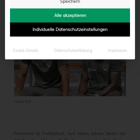
Speichern
von
Marcel Weskamp
|
03.08.2022 - 16:57
Alle akzeptieren
Individuelle Datenschutzeinstellungen
Cookie-Details
Datenschutzerklärung
Impressum
Fotos: SCP
Ferienzeit ist Fußballzeit. Seit vielen Jahren bietet der