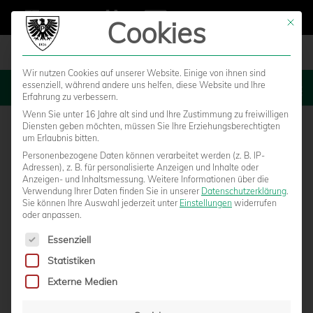
Cookies
Mit die
Wir nutzen Cookies auf unserer Website. Einige von ihnen sind
essenziell, während andere uns helfen, diese Website und Ihre
MENU
Erfahrung zu verbessern.
Wenn Sie unter 16 Jahre alt sind und Ihre Zustimmung zu freiwilligen
Diensten geben möchten, müssen Sie Ihre Erziehungsberechtigten
um Erlaubnis bitten.
Personenbezogene Daten können verarbeitet werden (z. B. IP-
Adressen), z. B. für personalisierte Anzeigen und Inhalte oder
Anzeigen- und Inhaltsmessung.
Weitere Informationen über die
Verwendung Ihrer Daten finden Sie in unserer
Datenschutzerklärung
.
Sie können Ihre Auswahl jederzeit unter
Einstellungen
widerrufen
oder anpassen.
Es folgt eine Liste der Service-Gruppen, für die eine Einwilligun
Essenziell
Statistiken
PROFIS SORGEN FÜR VIELE STRAHLENDE
Externe Medien
KINDERAUGEN IM MÜNSTERLAND