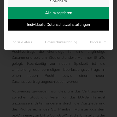
Speichern
TRASSE VEREINBART
Alle akzeptieren
von
Moritz Schwegmann
|
09.07.2019 - 16:43
Individuelle Datenschutzeinstellungen
Die Stadt Münster und der SC Preußen Münster haben
Cookie-Details
Datenschutzerklärung
Impressum
am Dienstag (9. Juli) mit dem Abschluss eines neuen
Pachtvertrags die Grundlage für eine langfristige
Zusammenarbeit am Stadionstandort Hammer Straße
gelegt. Rechtzeitig zur neuen Spielzeit ist die
Umstellung des vormaligen Überlassungsvertrags in
einen neuen Pacht- sowie einen neuen
Zuschussvertrag abgeschlossen worden.
Notwendig geworden war dies, um das Vertragswerk
zwischen Stadt und Verein an das EU-Beihilferecht
anzupassen. Unter anderem durch die Ausgliederung
des Profibereichs des SC Preußen Münster aus dem
„e.V.“ in eine „GmbH & Co. KGaA“ ist die Umstellung der