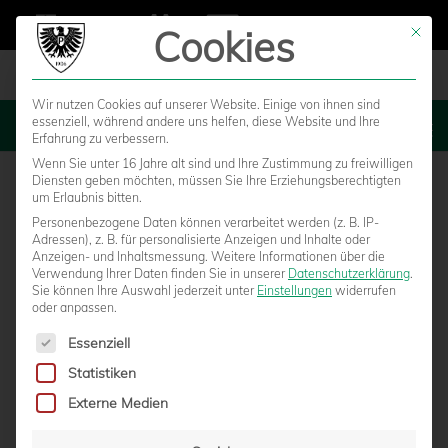
Cookies
Mit die
Wir nutzen Cookies auf unserer Website. Einige von ihnen sind
essenziell, während andere uns helfen, diese Website und Ihre
MENU
Erfahrung zu verbessern.
Wenn Sie unter 16 Jahre alt sind und Ihre Zustimmung zu freiwilligen
Diensten geben möchten, müssen Sie Ihre Erziehungsberechtigten
um Erlaubnis bitten.
Personenbezogene Daten können verarbeitet werden (z. B. IP-
Adressen), z. B. für personalisierte Anzeigen und Inhalte oder
Anzeigen- und Inhaltsmessung.
Weitere Informationen über die
Verwendung Ihrer Daten finden Sie in unserer
Datenschutzerklärung
.
Sie können Ihre Auswahl jederzeit unter
Einstellungen
widerrufen
oder anpassen.
Es folgt eine Liste der Service-Gruppen, für die eine Einwilligun
Essenziell
Statistiken
PREUSSENSTADION: LANGFRISTIGE Z
Externe Medien
USAMMENARBEIT AN DER HAMMER S