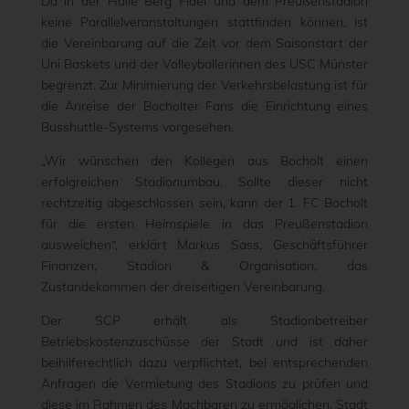
Da in der Halle Berg Fidel und dem Preußenstadion
keine Parallelveranstaltungen stattfinden können, ist
die Vereinbarung auf die Zeit vor dem Saisonstart der
Uni Baskets und der Volleyballerinnen des USC Münster
begrenzt. Zur Minimierung der Verkehrsbelastung ist für
die Anreise der Bocholter Fans die Einrichtung eines
Busshuttle-Systems vorgesehen.
„Wir wünschen den Kollegen aus Bocholt einen
erfolgreichen Stadionumbau. Sollte dieser nicht
rechtzeitig abgeschlossen sein, kann der 1. FC Bocholt
für die ersten Heimspiele in das Preußenstadion
ausweichen“, erklärt Markus Sass, Geschäftsführer
Finanzen, Stadion & Organisation, das
Zustandekommen der dreiseitigen Vereinbarung.
Der SCP erhält als Stadionbetreiber
Betriebskostenzuschüsse der Stadt und ist daher
beihilferechtlich dazu verpflichtet, bei entsprechenden
Anfragen die Vermietung des Stadions zu prüfen und
diese im Rahmen des Machbaren zu ermöglichen. Stadt