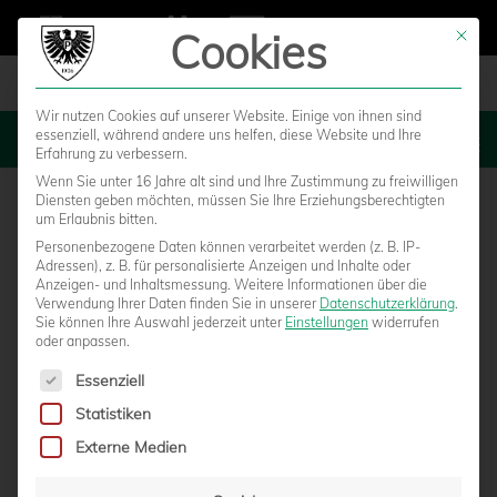
Cookies
Mit die
Wir nutzen Cookies auf unserer Website. Einige von ihnen sind
essenziell, während andere uns helfen, diese Website und Ihre
MENU
Erfahrung zu verbessern.
Wenn Sie unter 16 Jahre alt sind und Ihre Zustimmung zu freiwilligen
Diensten geben möchten, müssen Sie Ihre Erziehungsberechtigten
um Erlaubnis bitten.
Personenbezogene Daten können verarbeitet werden (z. B. IP-
Adressen), z. B. für personalisierte Anzeigen und Inhalte oder
Anzeigen- und Inhaltsmessung.
Weitere Informationen über die
Verwendung Ihrer Daten finden Sie in unserer
Datenschutzerklärung
.
Sie können Ihre Auswahl jederzeit unter
Einstellungen
widerrufen
oder anpassen.
Es folgt eine Liste der Service-Gruppen, für die eine Einwilligun
Essenziell
Statistiken
PREUSSENSTADION ALS A
Externe Medien
USWEICHSPIELSTÄTTE FÜR DEN 1. FC B