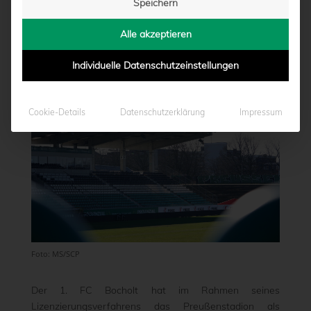
Speichern
OCHOLT
Alle akzeptieren
von
Marcel Weskamp
|
05.03.2024 - 15:09
Individuelle Datenschutzeinstellungen
Cookie-Details
Datenschutzerklärung
Impressum
Foto: MS/SCP
Der 1. FC Bocholt hat im Rahmen seines
Lizenzierungsverfahrens das Preußenstadion als