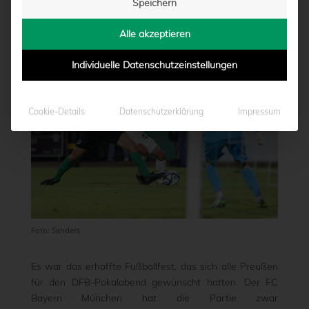
Speichern
von
Moritz Schwegmann
|
27.09.2023 - 00:28
Alle akzeptieren
Individuelle Datenschutzeinstellungen
Cookie-Details
Datenschutzerklärung
Impressum
Foto: Sanders
Es war das erhoffte Fußballfest, das sich alle Preußen
für den DFB-Pokalabend gewünscht hatten. Der FC
Bayern München hat die Partie zwar