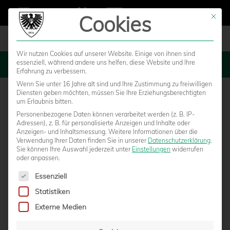
Cookies
Mit die
Wir nutzen Cookies auf unserer Website. Einige von ihnen sind
essenziell, während andere uns helfen, diese Website und Ihre
MENU
Erfahrung zu verbessern.
Wenn Sie unter 16 Jahre alt sind und Ihre Zustimmung zu freiwilligen
Diensten geben möchten, müssen Sie Ihre Erziehungsberechtigten
um Erlaubnis bitten.
Personenbezogene Daten können verarbeitet werden (z. B. IP-
Adressen), z. B. für personalisierte Anzeigen und Inhalte oder
Anzeigen- und Inhaltsmessung.
Weitere Informationen über die
Verwendung Ihrer Daten finden Sie in unserer
Datenschutzerklärung
.
Sie können Ihre Auswahl jederzeit unter
Einstellungen
widerrufen
oder anpassen.
Es folgt eine Liste der Service-Gruppen, für die eine Einwilligun
Essenziell
Statistiken
PREUSSEN ÜBERZEUGEN BEIM 0:4 GEGEN D
Externe Medien
IE BAYERN ÜBER 90 MINUTEN