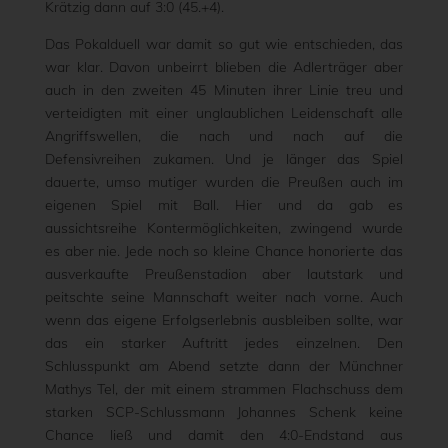
Krätzig dann auf 3:0 (45.+4).
Das Pokalduell war damit so gut wie entschieden, das
war klar. Davon unbeirrt blieben die Adlerträger aber
auch in den zweiten 45 Minuten ihrer Linie treu und
verteidigten mit einer unglaublichen Leidenschaft alle
Angriffswellen, die nach und nach auf die
Defensivreihen zukamen. Und je länger das Spiel
dauerte, umso mutiger wurden die Preußen auch im
eigenen Spiel mit Ball. Hier und da gab es
aussichtsreihe Kontermöglichkeiten, zwingend wurde
es aber nie. Jede noch so kleine Chance honorierte das
ausverkaufte Preußenstadion aber lautstark und
peitschte seine Mannschaft weiter nach vorne. Auch
wenn das eigene Erfolgserlebnis ausbleiben sollte, war
das ein starker Auftritt jedes einzelnen. Den
Schlusspunkt am Abend setzte dann der Münchner
Mathys Tel, der mit einem strammen Flachschuss dem
starken SCP-Schlussmann Johannes Schenk keine
Chance ließ und damit den 4:0-Endstand aus