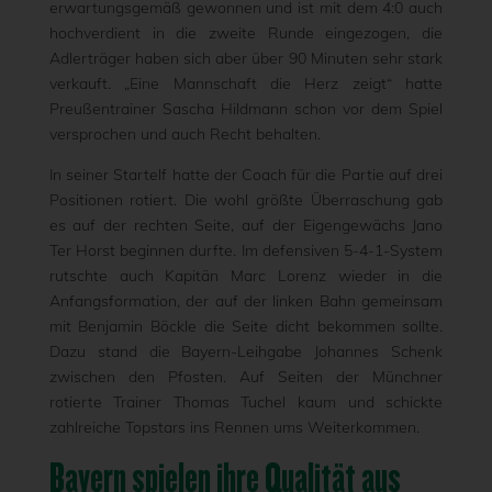
erwartungsgemäß gewonnen und ist mit dem 4:0 auch
hochverdient in die zweite Runde eingezogen, die
Adlerträger haben sich aber über 90 Minuten sehr stark
verkauft. „Eine Mannschaft die Herz zeigt“ hatte
Preußentrainer Sascha Hildmann schon vor dem Spiel
versprochen und auch Recht behalten.
In seiner Startelf hatte der Coach für die Partie auf drei
Positionen rotiert. Die wohl größte Überraschung gab
es auf der rechten Seite, auf der Eigengewächs Jano
Ter Horst beginnen durfte. Im defensiven 5-4-1-System
rutschte auch Kapitän Marc Lorenz wieder in die
Anfangsformation, der auf der linken Bahn gemeinsam
mit Benjamin Böckle die Seite dicht bekommen sollte.
Dazu stand die Bayern-Leihgabe Johannes Schenk
zwischen den Pfosten. Auf Seiten der Münchner
rotierte Trainer Thomas Tuchel kaum und schickte
zahlreiche Topstars ins Rennen ums Weiterkommen.
Bayern spielen ihre Qualität aus