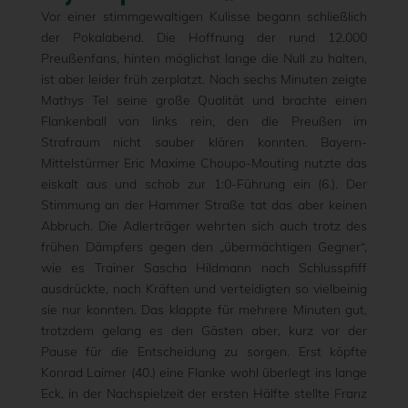
Vor einer stimmgewaltigen Kulisse begann schließlich
der Pokalabend. Die Hoffnung der rund 12.000
Preußenfans, hinten möglichst lange die Null zu halten,
ist aber leider früh zerplatzt. Nach sechs Minuten zeigte
Mathys Tel seine große Qualität und brachte einen
Flankenball von links rein, den die Preußen im
Strafraum nicht sauber klären konnten. Bayern-
Mittelstürmer Eric Maxime Choupo-Mouting nutzte das
eiskalt aus und schob zur 1:0-Führung ein (6.). Der
Stimmung an der Hammer Straße tat das aber keinen
Abbruch. Die Adlerträger wehrten sich auch trotz des
frühen Dämpfers gegen den „übermächtigen Gegner“,
wie es Trainer Sascha Hildmann nach Schlusspfiff
ausdrückte, nach Kräften und verteidigten so vielbeinig
sie nur konnten. Das klappte für mehrere Minuten gut,
trotzdem gelang es den Gästen aber, kurz vor der
Pause für die Entscheidung zu sorgen. Erst köpfte
Konrad Laimer (40.) eine Flanke wohl überlegt ins lange
Eck, in der Nachspielzeit der ersten Hälfte stellte Franz