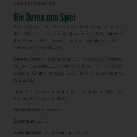
Bayernsicht besorgte.
Die Daten zum Spiel
SCP
: Schenk – Ter Horst, Koulis, Kok, Hahn (Scherder,
46.), Böckle – Kyerewaa (Bouchama, 87.), Mrowca
(Preißinger, 58.), Bazzoli, Lorenz (Wegkamp, 76.) –
Batmaz (Grodowski, 46.)
Bayern
: Peretz – Laimer (Sarr, 63.), Mazraoui, Goretzka,
Davies (Guerreiro, 63.) – Kimmich (Fukui, 63.) – Coman,
Musiala, Gnabry (Krätzig, 11.), Tel – Choupo-Mouting
(Sane, 82.)
Tore
: 0:1 Choupo-Mouting (6.), 0:2 Laimer (40.), 0:3
Krätzig (45.+5), 0:4 Tel (86.)
Gelbe Karten
: Kyerewaa
Zuschauer
: 12.794
Schiedsrichter
: Dr. Matthias Jöllenbeck