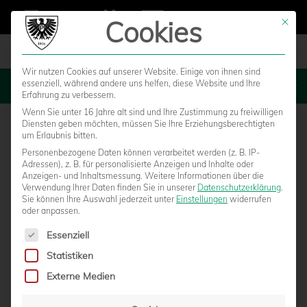
Cookies
Mit die
Wir nutzen Cookies auf unserer Website. Einige von ihnen sind
essenziell, während andere uns helfen, diese Website und Ihre
MENU
Erfahrung zu verbessern.
Wenn Sie unter 16 Jahre alt sind und Ihre Zustimmung zu freiwilligen
Diensten geben möchten, müssen Sie Ihre Erziehungsberechtigten
um Erlaubnis bitten.
Personenbezogene Daten können verarbeitet werden (z. B. IP-
Adressen), z. B. für personalisierte Anzeigen und Inhalte oder
Anzeigen- und Inhaltsmessung.
Weitere Informationen über die
Verwendung Ihrer Daten finden Sie in unserer
Datenschutzerklärung
.
Sie können Ihre Auswahl jederzeit unter
Einstellungen
widerrufen
oder anpassen.
Es folgt eine Liste der Service-Gruppen, für die eine Einwilligun
Essenziell
Statistiken
PREUSSEN LÖSEN NACH 4:0-SIEG DAS A
Externe Medien
CHTELFINALTICKET