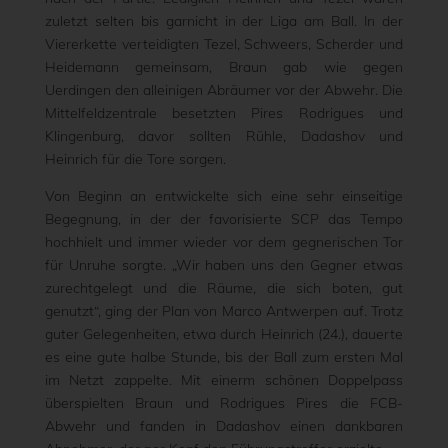
zuletzt selten bis garnicht in der Liga am Ball. In der
Viererkette verteidigten Tezel, Schweers, Scherder und
Heidemann gemeinsam, Braun gab wie gegen
Uerdingen den alleinigen Abräumer vor der Abwehr. Die
Mittelfeldzentrale besetzten Pires Rodrigues und
Klingenburg, davor sollten Rühle, Dadashov und
Heinrich für die Tore sorgen.
Von Beginn an entwickelte sich eine sehr einseitige
Begegnung, in der der favorisierte SCP das Tempo
hochhielt und immer wieder vor dem gegnerischen Tor
für Unruhe sorgte. „Wir haben uns den Gegner etwas
zurechtgelegt und die Räume, die sich boten, gut
genutzt“, ging der Plan von Marco Antwerpen auf. Trotz
guter Gelegenheiten, etwa durch Heinrich (24.), dauerte
es eine gute halbe Stunde, bis der Ball zum ersten Mal
im Netzt zappelte. Mit einerm schönen Doppelpass
überspielten Braun und Rodrigues Pires die FCB-
Abwehr und fanden in Dadashov einen dankbaren