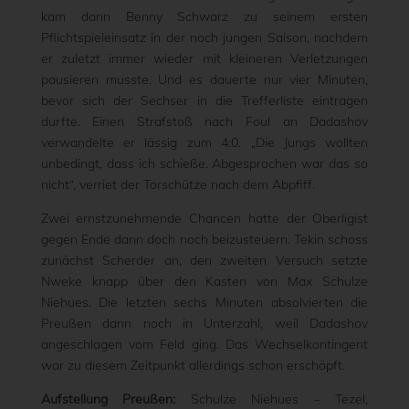
kam dann Benny Schwarz zu seinem ersten
Pflichtspieleinsatz in der noch jungen Saison, nachdem
er zuletzt immer wieder mit kleineren Verletzungen
pausieren musste. Und es dauerte nur vier Minuten,
bevor sich der Sechser in die Trefferliste eintragen
durfte. Einen Strafstoß nach Foul an Dadashov
verwandelte er lässig zum 4:0. „Die Jungs wollten
unbedingt, dass ich schieße. Abgesprochen war das so
nicht“, verriet der Torschütze nach dem Abpfiff.
Zwei ernstzunehmende Chancen hatte der Oberligist
gegen Ende dann doch noch beizusteuern. Tekin schoss
zunächst Scherder an, den zweiten Versuch setzte
Nweke knapp über den Kasten von Max Schulze
Niehues. Die letzten sechs Minuten absolvierten die
Preußen dann noch in Unterzahl, weil Dadashov
angeschlagen vom Feld ging. Das Wechselkontingent
war zu diesem Zeitpunkt allerdings schon erschöpft.
Aufstellung Preußen:
Schulze Niehues – Tezel,