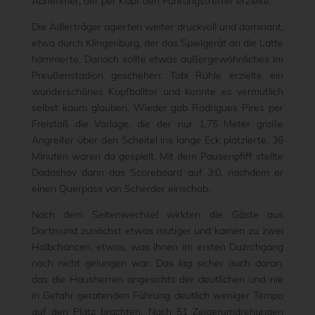
Abnehmer, der per Kopf den Führungstreffer erzielte.
Die Adlerträger agierten weiter druckvoll und dominant,
etwa durch Klingenburg, der das Spielgerät an die Latte
hämmerte. Danach sollte etwas außergewöhnliches im
Preußenstadion geschehen: Tobi Rühle erzielte ein
wunderschönes Kopfballtor und konnte es vermutlich
selbst kaum glauben. Wieder gab Rodrigues Pires per
Freistoß die Vorlage, die der nur 1,75 Meter große
Angreifer über den Scheitel ins lange Eck platzierte. 36
Minuten waren da gespielt. Mit dem Pausenpfiff stellte
Dadashov dann das Scoreboard auf 3:0, nachdem er
einen Querpass von Scherder einschob.
Nach dem Seitenwechsel wirkten die Gäste aus
Dortmund zunächst etwas mutiger und kamen zu zwei
Halbchancen, etwas, was ihnen im ersten Duzrchgang
noch nicht gelungen war. Das lag sicher auch daran,
das die Hausherren angesichts der deutlichen und nie
in Gefahr geratenden Führung deutlich weniger Tempo
auf den Platz brachten. Nach 51 Zeigerumdrehungen