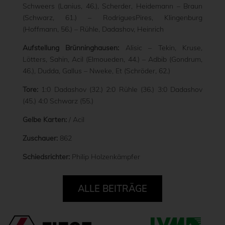
Schweers (Lanius, 46.), Scherder, Heidemann – Braun
(Schwarz, 61.) – RodriguesPires, Klingenburg
(Hoffmann, 56.) – Rühle, Dadashov, Heinrich
Aufstellung Brünninghausen:
Alisic – Tekin, Kruse,
Lötters, Sahin, Acil (Elmoueden, 44.) – Adbib (Gondrum,
46.), Dudda, Gallus – Nweke, Et (Schröder, 62.)
Tore:
1:0 Dadashov (32.) 2:0 Rühle (36.) 3:0 Dadashov
(45.) 4:0 Schwarz (55.)
Gelbe Karten:
/ Acil
Zuschauer:
862
Schiedsrichter:
Philip Holzenkämpfer
ALLE BEITRÄGE