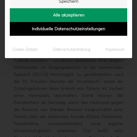
Speichern
WERDEN ABGESCHAFFT
Alle akzeptieren
von
Moritz Schwegmann
|
24.07.2017 - 09:53
Individuelle Datenschutzeinstellungen
Die Vorfreude auf das Heimspiel steigt, schnell mit der
Cookie-Details
Datenschutzerklärung
Impressum
Leeze zur Hammer Straße und ab ins Preußenstadion,
Fußball kneistern – um diesen Idealablauf ohne längere
Wartezeiten im Eingangsbereich in der kommenden
Spielzeit 2017/18 bestmöglich zu gewährleisten,
wird
der SC Preußen Münster die Vorverkaufs- sowie die
Systemgebühren beim Erwerb von Tickets im Vorfeld
eines Heimspiels abschaffen. Damit können alle
Preußenfans ab Dienstag, wenn das Heimspiel gegen
die Reserve von Werder Bremen freigeschaltet wird,
Tickets über alle bekannten Kanäle (Online-Ticketshop,
Tickethotline, Vorverkaufstellen) ohne jegliche
Vorverkaufsgebühr erwerben. Das heißt, eine