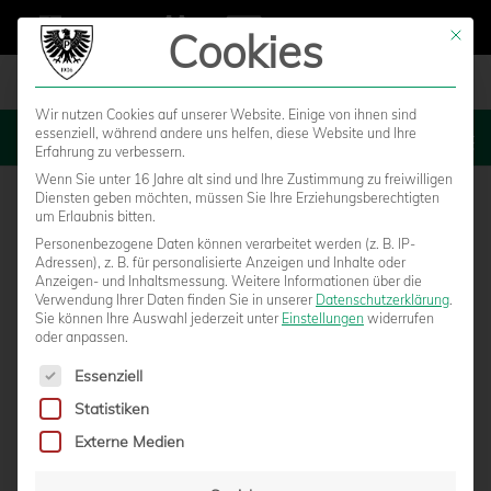
Cookies
Mit die
Wir nutzen Cookies auf unserer Website. Einige von ihnen sind
essenziell, während andere uns helfen, diese Website und Ihre
MENU
Erfahrung zu verbessern.
Wenn Sie unter 16 Jahre alt sind und Ihre Zustimmung zu freiwilligen
Diensten geben möchten, müssen Sie Ihre Erziehungsberechtigten
um Erlaubnis bitten.
Personenbezogene Daten können verarbeitet werden (z. B. IP-
Adressen), z. B. für personalisierte Anzeigen und Inhalte oder
Anzeigen- und Inhaltsmessung.
Weitere Informationen über die
Verwendung Ihrer Daten finden Sie in unserer
Datenschutzerklärung
.
Sie können Ihre Auswahl jederzeit unter
Einstellungen
widerrufen
oder anpassen.
Es folgt eine Liste der Service-Gruppen, für die eine Einwilligun
Essenziell
Statistiken
PREISGLEICHHEIT AUF ALLEN KANÄLEN:
Externe Medien
TICKET-VORVERKAUFSGEBÜHREN