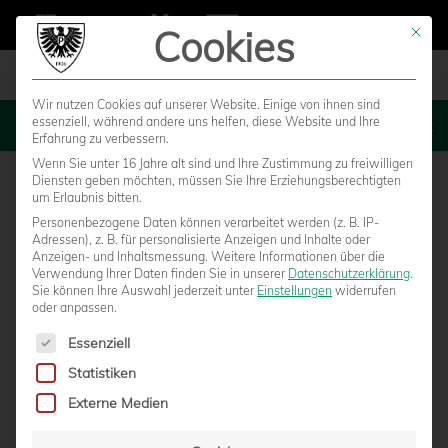
Cookies
Mit die
Wir nutzen Cookies auf unserer Website. Einige von ihnen sind
essenziell, während andere uns helfen, diese Website und Ihre
MENU
Erfahrung zu verbessern.
Wenn Sie unter 16 Jahre alt sind und Ihre Zustimmung zu freiwilligen
Diensten geben möchten, müssen Sie Ihre Erziehungsberechtigten
um Erlaubnis bitten.
Personenbezogene Daten können verarbeitet werden (z. B. IP-
Adressen), z. B. für personalisierte Anzeigen und Inhalte oder
Anzeigen- und Inhaltsmessung.
Weitere Informationen über die
Verwendung Ihrer Daten finden Sie in unserer
Datenschutzerklärung
.
Sie können Ihre Auswahl jederzeit unter
Einstellungen
widerrufen
oder anpassen.
Es folgt eine Liste der Service-Gruppen, für die eine Einwilligun
Essenziell
Statistiken
POSITIVES KORRIGIERTES
Externe Medien
SAISONERGEBNIS: SCP ERHÄLT