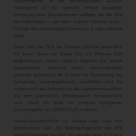
Saisonergebnis“ in der Aufstiegssaison 2023/24.
Hintergrund ist die nunmehr offiziell bestätigte
Einhaltung einer gleichlautenden Auflage, die der DFB
den Adlerträgern – wie vielen anderen Vereinen auch –
im Zuge des Zulassungsverfahrens zur 3. Liga auferlegt
hatte.
Zwar hatte der SCP die Spielzeit 2023/24 bekanntlich
mit einem Minus von knapp über 2,0 Millionen EUR
abgeschlossen. Dieses negative Ergebnis war jedoch
hauptsächlich aufgrund hoher Abschreibungen
zustande gekommen, die im Sinne der Berechnung des
korrigierten Saisonergebnisses unschädlich sind. Da
zudem auch der Aufwand für die Jugendmannschaften
aus dem eigentlichen Jahresergebnis herausgerecht
wird, stand am Ende ein positives korrigiertes
Saisonergebnis von 280.000 EUR zu Buche.
Finanz-Geschäftsführer Dr. Markus Sass freut sich
entsprechend sehr: „Die Belobigungsprämie des DFB
belohnt finanzielle Disziplin. Wir werden beim SCP auch