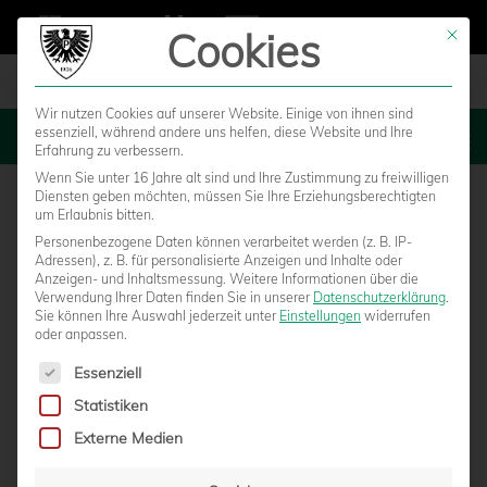
Cookies
Mit die
Wir nutzen Cookies auf unserer Website. Einige von ihnen sind
essenziell, während andere uns helfen, diese Website und Ihre
MENU
Erfahrung zu verbessern.
Wenn Sie unter 16 Jahre alt sind und Ihre Zustimmung zu freiwilligen
Diensten geben möchten, müssen Sie Ihre Erziehungsberechtigten
um Erlaubnis bitten.
Personenbezogene Daten können verarbeitet werden (z. B. IP-
Adressen), z. B. für personalisierte Anzeigen und Inhalte oder
Anzeigen- und Inhaltsmessung.
Weitere Informationen über die
Verwendung Ihrer Daten finden Sie in unserer
Datenschutzerklärung
.
Sie können Ihre Auswahl jederzeit unter
Einstellungen
widerrufen
oder anpassen.
Es folgt eine Liste der Service-Gruppen, für die eine Einwilligun
Essenziell
Statistiken
PETER GAGELMANN PFEIFT DAS DERBY IN
Externe Medien
OSNABRÜCK