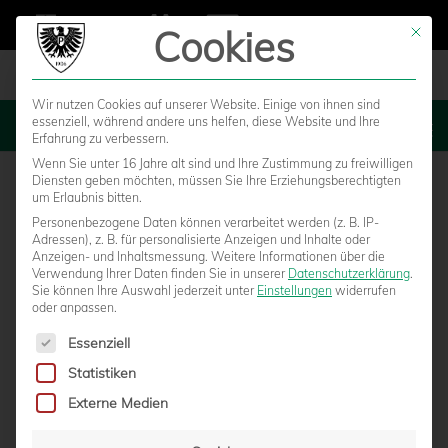
Cookies
Mit die
Wir nutzen Cookies auf unserer Website. Einige von ihnen sind
essenziell, während andere uns helfen, diese Website und Ihre
MENU
Erfahrung zu verbessern.
Wenn Sie unter 16 Jahre alt sind und Ihre Zustimmung zu freiwilligen
Diensten geben möchten, müssen Sie Ihre Erziehungsberechtigten
um Erlaubnis bitten.
Personenbezogene Daten können verarbeitet werden (z. B. IP-
Adressen), z. B. für personalisierte Anzeigen und Inhalte oder
Anzeigen- und Inhaltsmessung.
Weitere Informationen über die
Verwendung Ihrer Daten finden Sie in unserer
Datenschutzerklärung
.
Sie können Ihre Auswahl jederzeit unter
Einstellungen
widerrufen
oder anpassen.
Es folgt eine Liste der Service-Gruppen, für die eine Einwilligun
Essenziell
Statistiken
PATRICK SCHULT PFEIFT HEIMSPIEL
Externe Medien
GEGEN WÜRZBURG