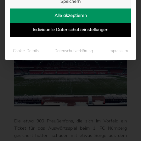
Speichern
von
Marcel Weskamp
|
29.01.2026 - 13:43
Alle akzeptieren
Individuelle Datenschutzeinstellungen
Cookie-Details
Datenschutzerklärung
Impressum
Die etwa 900 Preußenfans, die sich im Vorfeld ein
Ticket für das Auswärtsspiel beim 1. FC Nürnberg
gesichert hatten, schauen mit etwas Sorge aus dem