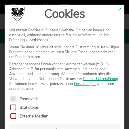
Cookies
Mit die
Wir nutzen Cookies auf unserer Website. Einige von ihnen sind
essenziell, während andere uns helfen, diese Website und Ihre
MENU
Erfahrung zu verbessern.
Wenn Sie unter 16 Jahre alt sind und Ihre Zustimmung zu freiwilligen
Diensten geben möchten, müssen Sie Ihre Erziehungsberechtigten
um Erlaubnis bitten.
Personenbezogene Daten können verarbeitet werden (z. B. IP-
Adressen), z. B. für personalisierte Anzeigen und Inhalte oder
Anzeigen- und Inhaltsmessung.
Weitere Informationen über die
Verwendung Ihrer Daten finden Sie in unserer
Datenschutzerklärung
.
Sie können Ihre Auswahl jederzeit unter
Einstellungen
widerrufen
oder anpassen.
Es folgt eine Liste der Service-Gruppen, für die eine Einwilligun
Essenziell
Statistiken
PARTIE IN NÜRNBERG KANN „NACH
Externe Medien
DERZEITIGEM STAND“ STATTFINDEN