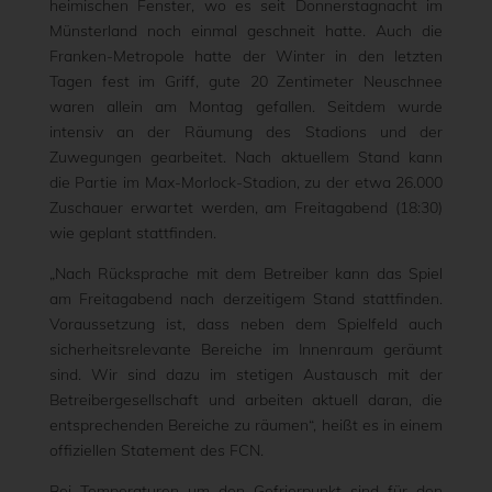
heimischen Fenster, wo es seit Donnerstagnacht im
Münsterland noch einmal geschneit hatte. Auch die
Franken-Metropole hatte der Winter in den letzten
Tagen fest im Griff, gute 20 Zentimeter Neuschnee
waren allein am Montag gefallen. Seitdem wurde
intensiv an der Räumung des Stadions und der
Zuwegungen gearbeitet. Nach aktuellem Stand kann
die Partie im Max-Morlock-Stadion, zu der etwa 26.000
Zuschauer erwartet werden, am Freitagabend (18:30)
wie geplant stattfinden.
„Nach Rücksprache mit dem Betreiber kann das Spiel
am Freitagabend nach derzeitigem Stand stattfinden.
Voraussetzung ist, dass neben dem Spielfeld auch
sicherheitsrelevante Bereiche im Innenraum geräumt
sind. Wir sind dazu im stetigen Austausch mit der
Betreibergesellschaft und arbeiten aktuell daran, die
entsprechenden Bereiche zu räumen“, heißt es in einem
offiziellen Statement des FCN.
Bei Temperaturen um den Gefrierpunkt sind für den