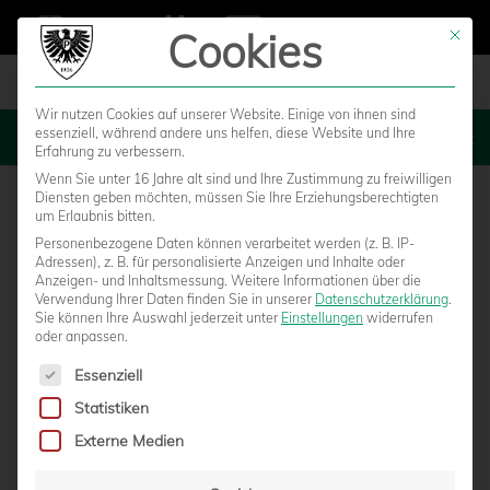
Cookies
Mit die
Wir nutzen Cookies auf unserer Website. Einige von ihnen sind
essenziell, während andere uns helfen, diese Website und Ihre
MENU
Erfahrung zu verbessern.
Wenn Sie unter 16 Jahre alt sind und Ihre Zustimmung zu freiwilligen
Diensten geben möchten, müssen Sie Ihre Erziehungsberechtigten
um Erlaubnis bitten.
Personenbezogene Daten können verarbeitet werden (z. B. IP-
Adressen), z. B. für personalisierte Anzeigen und Inhalte oder
Anzeigen- und Inhaltsmessung.
Weitere Informationen über die
Verwendung Ihrer Daten finden Sie in unserer
Datenschutzerklärung
.
Sie können Ihre Auswahl jederzeit unter
Einstellungen
widerrufen
oder anpassen.
Es folgt eine Liste der Service-Gruppen, für die eine Einwilligun
Essenziell
Statistiken
O-TÖNE ZUM 3:0-ERFOLG GEGEN ENERGIE
Externe Medien
COTTBUS