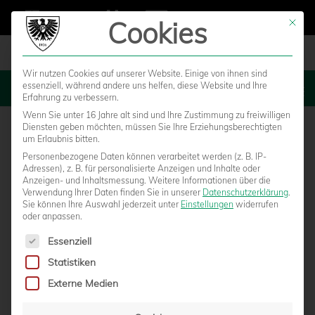
Cookies
Mit die
Wir nutzen Cookies auf unserer Website. Einige von ihnen sind
essenziell, während andere uns helfen, diese Website und Ihre
MENU
Erfahrung zu verbessern.
Wenn Sie unter 16 Jahre alt sind und Ihre Zustimmung zu freiwilligen
Diensten geben möchten, müssen Sie Ihre Erziehungsberechtigten
um Erlaubnis bitten.
Personenbezogene Daten können verarbeitet werden (z. B. IP-
Adressen), z. B. für personalisierte Anzeigen und Inhalte oder
Anzeigen- und Inhaltsmessung.
Weitere Informationen über die
Verwendung Ihrer Daten finden Sie in unserer
Datenschutzerklärung
.
Sie können Ihre Auswahl jederzeit unter
Einstellungen
widerrufen
oder anpassen.
Es folgt eine Liste der Service-Gruppen, für die eine Einwilligun
Essenziell
Statistiken
O-TÖNE: ERLEICHTERTE ADLERTRÄGER BEI
Externe Medien
NULLSECHS.TV