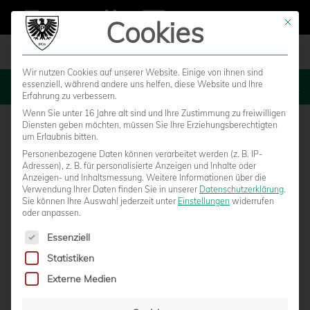
Cookies
Mit die
Wir nutzen Cookies auf unserer Website. Einige von ihnen sind
essenziell, während andere uns helfen, diese Website und Ihre
MENU
Erfahrung zu verbessern.
Wenn Sie unter 16 Jahre alt sind und Ihre Zustimmung zu freiwilligen
Diensten geben möchten, müssen Sie Ihre Erziehungsberechtigten
um Erlaubnis bitten.
Personenbezogene Daten können verarbeitet werden (z. B. IP-
Adressen), z. B. für personalisierte Anzeigen und Inhalte oder
Anzeigen- und Inhaltsmessung.
Weitere Informationen über die
Verwendung Ihrer Daten finden Sie in unserer
Datenschutzerklärung
.
Sie können Ihre Auswahl jederzeit unter
Einstellungen
widerrufen
oder anpassen.
Es folgt eine Liste der Service-Gruppen, für die eine Einwilligun
Essenziell
Statistiken
NULLSECHS.TV: O-TÖNE ZUM REMIS IN
Externe Medien
ERFURT UND ZUSAMMENFASSUNG