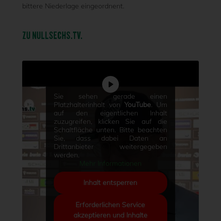
bittere Niederlage eingeordnent.
ZU NULLSECHS.TV.
Sie sehen gerade einen
Platzhalterinhalt von
YouTube
. Um
auf den eigentlichen Inhalt
zuzugreifen, klicken Sie auf die
Schaltfläche unten. Bitte beachten
Sie, dass dabei Daten an
Drittanbieter weitergegeben
werden.
Mehr Informationen
Inhalt entsperren
Erforderlichen Service
akzeptieren und Inhalte