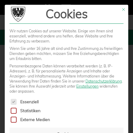
Cookies
Mit die
Wir nutzen Cookies auf unserer Website. Einige von ihnen sind
essenziell, während andere uns helfen, diese Website und Ihre
MENU
Erfahrung zu verbessern.
Wenn Sie unter 16 Jahre alt sind und Ihre Zustimmung zu freiwilligen
Diensten geben möchten, müssen Sie Ihre Erziehungsberechtigten
um Erlaubnis bitten.
Personenbezogene Daten können verarbeitet werden (z. B. IP-
Adressen), z. B. für personalisierte Anzeigen und Inhalte oder
Anzeigen- und Inhaltsmessung.
Weitere Informationen über die
Verwendung Ihrer Daten finden Sie in unserer
Datenschutzerklärung
.
Sie können Ihre Auswahl jederzeit unter
Einstellungen
widerrufen
oder anpassen.
Es folgt eine Liste der Service-Gruppen, für die eine Einwilligun
Essenziell
Statistiken
NULLSECHS.TV: EIN TAG IN #PINATAR17
Externe Medien
MIT BETREUER NORBERT "NOBBY"