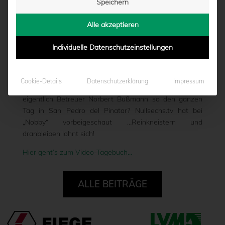
Speichern
BUSSMANN
Alle akzeptieren
von
Marcel Weskamp
|
13.01.2017 - 10:48
Individuelle Datenschutzeinstellungen
Die Spieler trainieren, das Trainerteam bringt die
Cookie-Details
Datenschutzerklärung
Impressum
Adlerträger zum Schwitzen… Aber was macht
eigentlich Betreuer Norbert Bußmann so den ganzen
Tag in San Pedro del Pinatar? Nullsechs.tv hat bei
„Nobby“ vorbeigeschaut …Reinkneistern und
dranbleiben lohnt sich!
Hier geht’s zum Video-Tagebuch…
ALLE BEITRÄGE