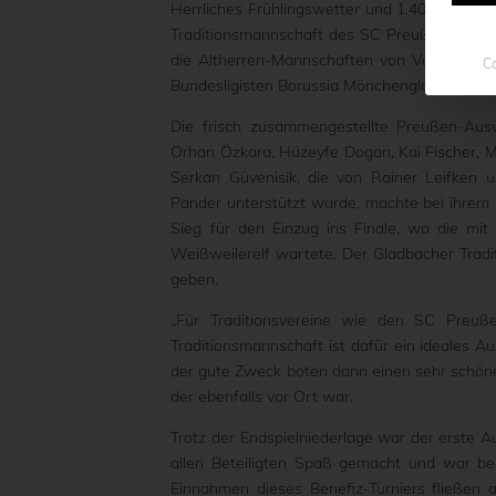
Herrliches Frühlingswetter und 1.400 Zuschau
Traditionsmannschaft des SC Preußen Münster 
die Altherren-Mannschaften von Vorwärts W
Co
Bundesligisten Borussia Mönchengladbach.
Die frisch zusammengestellte Preußen-Ausw
Orhan Özkara, Hüzeyfe Dogan, Kai Fischer, Ma
Serkan Güvenisik, die von Rainer Leifken 
Pander unterstützt wurde, machte bei ihrem 
Sieg für den Einzug ins Finale, wo die mit
Weißweilerelf wartete. Der Gladbacher Tradi
geben.
„Für Traditionsvereine wie den SC Preuße
Traditionsmannschaft ist dafür ein ideales A
der gute Zweck boten dann einen sehr schöne
der ebenfalls vor Ort war.
Trotz der Endspielniederlage war der erste Au
allen Beteiligten Spaß gemacht und war b
Einnahmen dieses Benefiz-Turniers fließen 