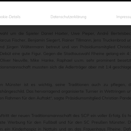
er boten die perfekte Bühne für den ersten Auftritt der neuformiert
bei einem Blitzturnier in Wettringen. Dort trafen die Adlerträger a
ettringen, eine Stadtauswahl aus Rheine und die Weisweiler-Elf d
okie-Details
Datenschutzerklärung
Impress
ahl um die Spieler Daniel Haxter, Uwe Pieper, André Bertelsbec
rcus Fischer, Benjamin Siegert, Rainer Tillmann, Jens Truckenbrod u
und Jürgen Wältermann betreut und von Präsidiumsmitglied Christi
Debüt eine gute Figur. Gegen die Stadtauswahl Rheine gelang ein 4:
 Oliver Neuville, Mike Hanke, Raphael u.v.m. sehr prominent besetz
tionsmannschaft mussten sich die Adlerträger aber mit 1:4 geschlag
n Münster ist es wichtig, seine Traditionen auch zu pflegen, d
ushängeschild. Das hervorragend organisierte Turnier in Wettringen u
n Rahmen für den Auftakt“, sagte Präsidiumsmitglied Christian Pande
ftritt der neuen Traditionsmannschaft des SCP ein voller Erfolg. Es h
este Werbung für den Fußball und für den SC Preußen Münster. D
an ein Kinderhospiz in Nottuln und an das Frauenhaus Rheine. Daf