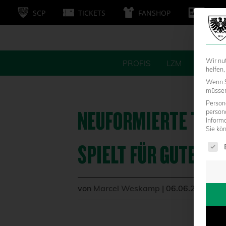
SCP
TICKETS
FANSHOP
MITG
Wir nu
PROFIS
LZM
FANS
helfen,
Wenn S
müssen 
Persone
NEUFORMIERTE TRA
person
Inform
Sie kö
Es fol
SPIELT FÜR GUTEN 
von
Marcel Weskamp
|
06.06.2023 - 1