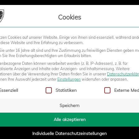
LIEDSCHAFT
Cookies
tzen Cookies auf unserer Website. Einige von ihnen sind essenziell, während and
STADION
BUSINESS
KIDS &
 diese Website und Ihre Erfahrung zu verbessern.
ie unter 16 Jahre alt sind und Ihre Zustimmung zu freiwilligen Diensten geben m
Sie Ihre Erziehungsberechtigten um Erlaubnis bitten.
nbezogene Daten können verarbeitet werden (z. B. IP-Adressen), z. B. für
DITIONSMANNSCHAFT DES SCP
alisierte Anzeigen und Inhalte oder Anzeigen- und Inhaltsmessung.
Weitere
ationen über die Verwendung Ihrer Daten finden Sie in unserer
Datenschutzerklä
nnen Ihre Auswahl jederzeit unter
Einstellungen
widerrufen oder anpassen.
gt eine Liste der Service-Gruppen, für die eine Einwilligung erteilt w
ZWECK
Essenziell
Statistiken
Externe Med
Speichern
2:42
Alle akzeptieren
Individuelle Datenschutzeinstellungen