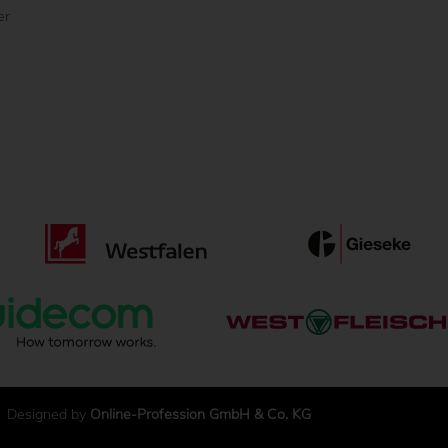
er
Designed by
Online-Profession GmbH & Co. KG