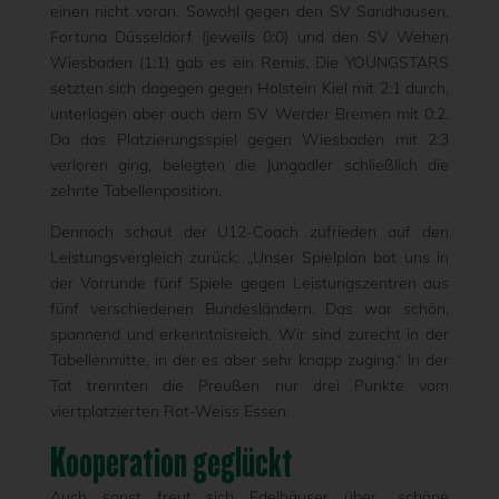
einen nicht voran. Sowohl gegen den SV Sandhausen,
Fortuna Düsseldorf (jeweils 0:0) und den SV Wehen
Wiesbaden (1:1) gab es ein Remis. Die YOUNGSTARS
setzten sich dagegen gegen Holstein Kiel mit 2:1 durch,
unterlagen aber auch dem SV Werder Bremen mit 0:2.
Da das Platzierungsspiel gegen Wiesbaden mit 2:3
verloren ging, belegten die Jungadler schließlich die
zehnte Tabellenposition.
Dennoch schaut der U12-Coach zufrieden auf den
Leistungsvergleich zurück: „Unser Spielplan bot uns in
der Vorrunde fünf Spiele gegen Leistungszentren aus
fünf verschiedenen Bundesländern. Das war schön,
spannend und erkenntnisreich. Wir sind zurecht in der
Tabellenmitte, in der es aber sehr knapp zuging.“ In der
Tat trennten die Preußen nur drei Punkte vom
viertplatzierten Rot-Weiss Essen.
Kooperation geglückt
Auch sonst freut sich Edelhäuser über „schöne