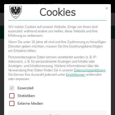
Cookies
Mit die
Wir nutzen Cookies auf unserer Website. Einige von ihnen sind
essenziell, während andere uns helfen, diese Website und Ihre
MENU
Erfahrung zu verbessern.
Wenn Sie unter 16 Jahre alt sind und Ihre Zustimmung zu freiwilligen
Diensten geben möchten, müssen Sie Ihre Erziehungsberechtigten
um Erlaubnis bitten.
Personenbezogene Daten können verarbeitet werden (z. B. IP-
Adressen), z. B. für personalisierte Anzeigen und Inhalte oder
Anzeigen- und Inhaltsmessung.
Weitere Informationen über die
Verwendung Ihrer Daten finden Sie in unserer
Datenschutzerklärung
.
Sie können Ihre Auswahl jederzeit unter
Einstellungen
widerrufen
oder anpassen.
Es folgt eine Liste der Service-Gruppen, für die eine Einwilligun
Essenziell
Statistiken
NEUER MODUS ÜBERZEUGT: RÜCKBLICK
Externe Medien
AUF DEN ADLERCUP 2025