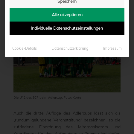
Speichern
von
Moritz Schwegmann
|
30.06.2025 - 16:25
Alle akzeptieren
Individuelle Datenschutzeinstellungen
Cookie-Details
Datenschutzerklärung
Impressum
Die U12 des SCP beim Adlercup. Foto: Korte
Auch die dritte Auflage des Adlercups lässt sich als
„rundum gelungene Veranstaltung“ bezeichnen, so die
zufriedene Einordnung des Mitorganisators und
Koordinator für den Aufbaubereich Tommy Indlekofer.