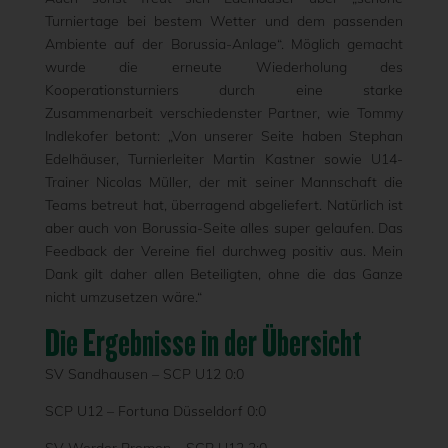
Turniertage bei bestem Wetter und dem passenden
Ambiente auf der Borussia-Anlage“. Möglich gemacht
wurde die erneute Wiederholung des
Kooperationsturniers durch eine starke
Zusammenarbeit verschiedenster Partner, wie Tommy
Indlekofer betont: „Von unserer Seite haben Stephan
Edelhäuser, Turnierleiter Martin Kastner sowie U14-
Trainer Nicolas Müller, der mit seiner Mannschaft die
Teams betreut hat, überragend abgeliefert. Natürlich ist
aber auch von Borussia-Seite alles super gelaufen. Das
Feedback der Vereine fiel durchweg positiv aus. Mein
Dank gilt daher allen Beteiligten, ohne die das Ganze
nicht umzusetzen wäre.“
Die Ergebnisse in der Übersicht
SV Sandhausen – SCP U12 0:0
SCP U12 – Fortuna Düsseldorf 0:0
SV Werder Bremen – SCP U12 2:0