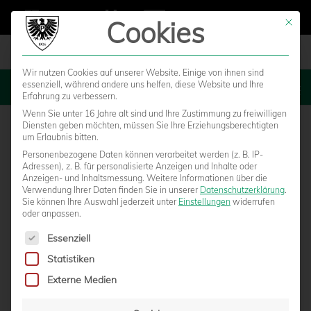
Cookies
Mit die
Wir nutzen Cookies auf unserer Website. Einige von ihnen sind
essenziell, während andere uns helfen, diese Website und Ihre
MENU
Erfahrung zu verbessern.
Wenn Sie unter 16 Jahre alt sind und Ihre Zustimmung zu freiwilligen
Diensten geben möchten, müssen Sie Ihre Erziehungsberechtigten
um Erlaubnis bitten.
Personenbezogene Daten können verarbeitet werden (z. B. IP-
Adressen), z. B. für personalisierte Anzeigen und Inhalte oder
Anzeigen- und Inhaltsmessung.
Weitere Informationen über die
Verwendung Ihrer Daten finden Sie in unserer
Datenschutzerklärung
.
Sie können Ihre Auswahl jederzeit unter
Einstellungen
widerrufen
oder anpassen.
Es folgt eine Liste der Service-Gruppen, für die eine Einwilligun
Essenziell
Statistiken
NEUE VERFÜGUNGSLAGE IN NRW –
Externe Medien
FRAGEN BLEIBEN OFFEN