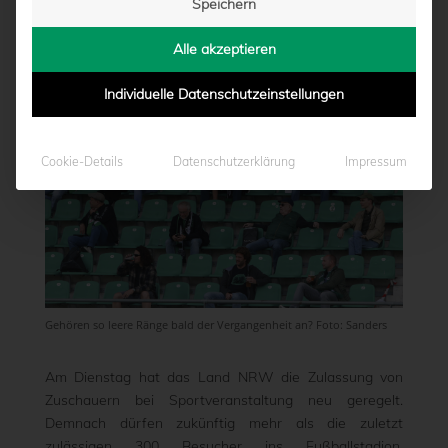
Speichern
von
Marcel Weskamp
|
15.09.2020 - 20:13
Alle akzeptieren
Individuelle Datenschutzeinstellungen
Cookie-Details
Datenschutzerklärung
Impressum
Gehören so leere Ränge bald der Vergangenheit an? Foto: Sanders
Am Dienstag hat das Land NRW die Zulassung von
Zuschauern bei Sportveranstaltung neu geregelt.
Demnach dürfen zukünftig mehr als die zuletzt
zulässigen 300 Besucher ins Fußballstadion,