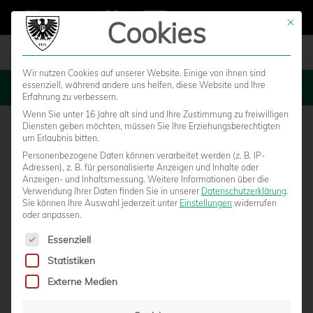
Cookies
Mit die
Wir nutzen Cookies auf unserer Website. Einige von ihnen sind
essenziell, während andere uns helfen, diese Website und Ihre
MENU
Erfahrung zu verbessern.
Wenn Sie unter 16 Jahre alt sind und Ihre Zustimmung zu freiwilligen
Diensten geben möchten, müssen Sie Ihre Erziehungsberechtigten
um Erlaubnis bitten.
Personenbezogene Daten können verarbeitet werden (z. B. IP-
Adressen), z. B. für personalisierte Anzeigen und Inhalte oder
Anzeigen- und Inhaltsmessung.
Weitere Informationen über die
Verwendung Ihrer Daten finden Sie in unserer
Datenschutzerklärung
.
Sie können Ihre Auswahl jederzeit unter
Einstellungen
widerrufen
oder anpassen.
Es folgt eine Liste der Service-Gruppen, für die eine Einwilligun
Essenziell
Statistiken
NACH REMIS: DIE STIMMEN ZUM SPIEL
Externe Medien
BEI NULLSECHS.TV