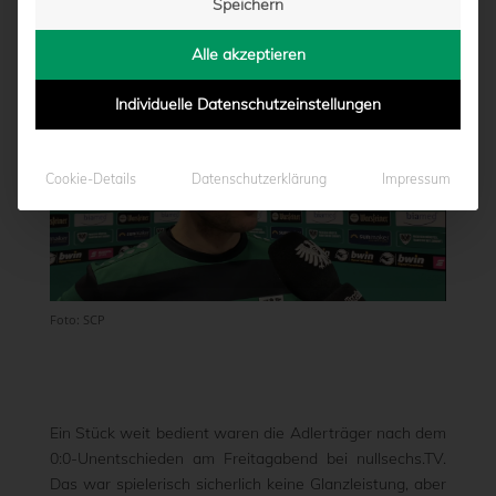
Speichern
von
Moritz Schwegmann
|
14.02.2020 - 22:00
Alle akzeptieren
Individuelle Datenschutzeinstellungen
Cookie-Details
Datenschutzerklärung
Impressum
Foto: SCP
Ein Stück weit bedient waren die Adlerträger nach dem
0:0-Unentschieden am Freitagabend bei nullsechs.TV.
Das war spielerisch sicherlich keine Glanzleistung, aber