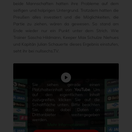
beide Mannschaften hatten ihre Probleme auf dem
seifigen und holprigen Untergrund. Trotzdem hatten die
Preußen alles investiert und die Möglichkeiten, die
Partie zu ziehen, wären da gewesen. So stand am
Ende wieder nur ein Punkt unter dem Strich. Wie
Trainer Sascha Hildmann, Keeper Max Schulze Niehues
und Kapitän Julian Schauerte dieses Ergebnis einstufen,
seht ihr bei nullsechs.TV.
Sie sehen gerade einen
Platzhalterinhalt von
YouTube
. Um
auf den eigentlichen Inhalt
zuzugreifen, klicken Sie auf die
Schaltfläche unten. Bitte beachten
Sie, dass dabei Daten an
Drittanbieter weitergegeben
werden.
Mehr Informationen