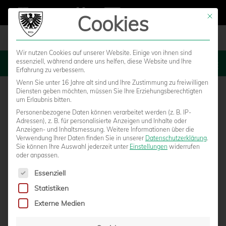
Cookies
Mit die
Wir nutzen Cookies auf unserer Website. Einige von ihnen sind
essenziell, während andere uns helfen, diese Website und Ihre
MENU
Erfahrung zu verbessern.
Wenn Sie unter 16 Jahre alt sind und Ihre Zustimmung zu freiwilligen
Diensten geben möchten, müssen Sie Ihre Erziehungsberechtigten
um Erlaubnis bitten.
Personenbezogene Daten können verarbeitet werden (z. B. IP-
Adressen), z. B. für personalisierte Anzeigen und Inhalte oder
Anzeigen- und Inhaltsmessung.
Weitere Informationen über die
Verwendung Ihrer Daten finden Sie in unserer
Datenschutzerklärung
.
Sie können Ihre Auswahl jederzeit unter
Einstellungen
widerrufen
oder anpassen.
Es folgt eine Liste der Service-Gruppen, für die eine Einwilligun
Essenziell
Statistiken
NACH KSC-SPIEL:
Externe Medien
ERMITTLUNGSVERFAHREN GEGEN