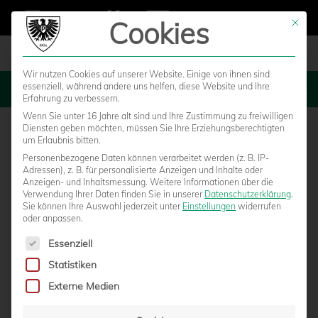
Cookies
Mit die
Wir nutzen Cookies auf unserer Website. Einige von ihnen sind
essenziell, während andere uns helfen, diese Website und Ihre
MENU
Erfahrung zu verbessern.
Wenn Sie unter 16 Jahre alt sind und Ihre Zustimmung zu freiwilligen
Diensten geben möchten, müssen Sie Ihre Erziehungsberechtigten
um Erlaubnis bitten.
Personenbezogene Daten können verarbeitet werden (z. B. IP-
Adressen), z. B. für personalisierte Anzeigen und Inhalte oder
Anzeigen- und Inhaltsmessung.
Weitere Informationen über die
Verwendung Ihrer Daten finden Sie in unserer
Datenschutzerklärung
.
Sie können Ihre Auswahl jederzeit unter
Einstellungen
widerrufen
oder anpassen.
Es folgt eine Liste der Service-Gruppen, für die eine Einwilligun
Essenziell
Statistiken
MÜNSTERANER UNTERNEHMEN
Externe Medien
WESTFLEISCH WIRD EXKLUSIV-PARTNER