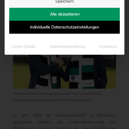
Speichern
von
Moritz Schwegmann
|
25.07.2023 - 10:00
Alle akzeptieren
Individuelle Datenschutzeinstellungen
Cookie-Details
Datenschutzerklärung
Impressum
Geschäftsführer Ole Kittner gemeinsam mit Carsten Schruck,
Finanzvorstand der Westfleisch SCE. Foto: Westfleisch
Im Jahr 1928 als Genossenschaft in Westfalen
gegründet, begann der Unternehmensweg von
Westfleisch. Seiner Tradition ist das Münsteraner