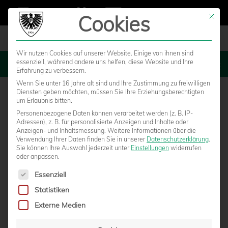
Cookies
Mit die
Wir nutzen Cookies auf unserer Website. Einige von ihnen sind
essenziell, während andere uns helfen, diese Website und Ihre
MENU
Erfahrung zu verbessern.
Wenn Sie unter 16 Jahre alt sind und Ihre Zustimmung zu freiwilligen
Diensten geben möchten, müssen Sie Ihre Erziehungsberechtigten
um Erlaubnis bitten.
Personenbezogene Daten können verarbeitet werden (z. B. IP-
Adressen), z. B. für personalisierte Anzeigen und Inhalte oder
Anzeigen- und Inhaltsmessung.
Weitere Informationen über die
Verwendung Ihrer Daten finden Sie in unserer
Datenschutzerklärung
.
Sie können Ihre Auswahl jederzeit unter
Einstellungen
widerrufen
oder anpassen.
Es folgt eine Liste der Service-Gruppen, für die eine Einwilligun
Essenziell
Statistiken
‚MÜNSTER ABOVE‘ ZEIGT HEIMAT DER
Externe Medien
PREUSSEN AUS ADLER-PERSPEKTIVE