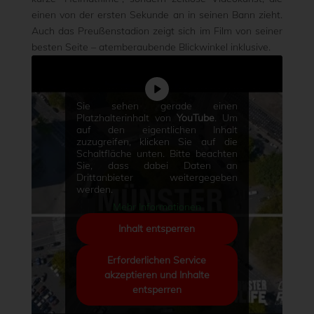
einen von der ersten Sekunde an in seinen Bann zieht.
Auch das Preußenstadion zeigt sich im Film von seiner
besten Seite – atemberaubende Blickwinkel inklusive.
Sie sehen gerade einen
Platzhalterinhalt von
YouTube
. Um
auf den eigentlichen Inhalt
zuzugreifen, klicken Sie auf die
Schaltfläche unten. Bitte beachten
Sie, dass dabei Daten an
Drittanbieter weitergegeben
werden.
Mehr Informationen
Inhalt entsperren
Erforderlichen Service
akzeptieren und Inhalte
entsperren