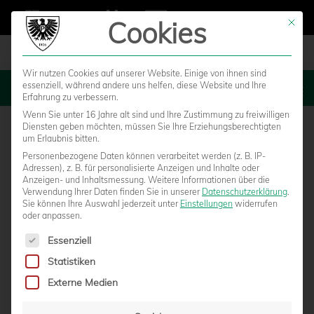
Cookies
Mit die
Wir nutzen Cookies auf unserer Website. Einige von ihnen sind
essenziell, während andere uns helfen, diese Website und Ihre
MENU
Erfahrung zu verbessern.
Wenn Sie unter 16 Jahre alt sind und Ihre Zustimmung zu freiwilligen
Diensten geben möchten, müssen Sie Ihre Erziehungsberechtigten
um Erlaubnis bitten.
Personenbezogene Daten können verarbeitet werden (z. B. IP-
Adressen), z. B. für personalisierte Anzeigen und Inhalte oder
Anzeigen- und Inhaltsmessung.
Weitere Informationen über die
Verwendung Ihrer Daten finden Sie in unserer
Datenschutzerklärung
.
Sie können Ihre Auswahl jederzeit unter
Einstellungen
widerrufen
oder anpassen.
Es folgt eine Liste der Service-Gruppen, für die eine Einwilligun
Essenziell
Statistiken
MORITZ SCHWEGMANN
Externe Medien
von
Marcel Weskamp
|
23.08.2016 - 12:32