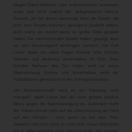
Magen-Darm-Infektion sehr wahrscheinlich aussetzen
muss und nicht zuletzt der gelbgesperrte Marcus
Piossek. „Ich bin davon überzeugt, dass die Spieler, die
jetzt zum Einsatz kommen, genügend Qualität haben,
auch wenn sie zuletzt keine so große Rolle gespielt
haben. Die nachrückenden Spieler haben gezeigt, dass
sie sich hervorragend einbringen können“, hat Ralf
Loose dabei vor allem Rogier Krohne, Max Schulze
Niehues und Abdenour Amachaibou im Sinn. Dass
Schulze Niehues das Tor hüten wird ist keine
Überraschung, Krohne und Amachaibou sieht der
Fußballlehrer gemeinsam in der Anfangsformation.
„An Motivationskraft wird es am Samstag nicht
mangeln“, spielt Loose auf die nicht gerade positive
Bilanz gegen die Spielvereinigung an. Außerdem hofft
der Trainer einmal mehr auf die Unterstützung der Fans
auf den Rängen – auch wenn es auf dem Platz
vielleicht mal noch nicht so rund läuft. Einen Matchplan
hat er dabei natürlich auch schon im Kopf: „Wir müssen