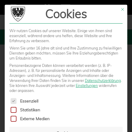
Cookies
Mit die
Wir nutzen Cookies auf unserer Website. Einige von ihnen sind
essenziell, während andere uns helfen, diese Website und Ihre
MENU
Erfahrung zu verbessern.
Wenn Sie unter 16 Jahre alt sind und Ihre Zustimmung zu freiwilligen
Diensten geben möchten, müssen Sie Ihre Erziehungsberechtigten
um Erlaubnis bitten.
Personenbezogene Daten können verarbeitet werden (z. B. IP-
Adressen), z. B. für personalisierte Anzeigen und Inhalte oder
Anzeigen- und Inhaltsmessung.
Weitere Informationen über die
Verwendung Ihrer Daten finden Sie in unserer
Datenschutzerklärung
.
Sie können Ihre Auswahl jederzeit unter
Einstellungen
widerrufen
oder anpassen.
Es folgt eine Liste der Service-Gruppen, für die eine Einwilligun
Essenziell
Statistiken
MIT PERSONALSORGEN ABER VOLLER
Externe Medien
MOTIVATION GEGEN DIE