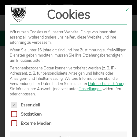
Cookies
Mit die
Wir nutzen Cookies auf unserer Website. Einige von ihnen sind
essenziell, während andere uns helfen, diese Website und Ihre
MENU
Erfahrung zu verbessern.
Wenn Sie unter 16 Jahre alt sind und Ihre Zustimmung zu freiwilligen
Diensten geben möchten, müssen Sie Ihre Erziehungsberechtigten
um Erlaubnis bitten.
Personenbezogene Daten können verarbeitet werden (z. B. IP-
Adressen), z. B. für personalisierte Anzeigen und Inhalte oder
Anzeigen- und Inhaltsmessung.
Weitere Informationen über die
Verwendung Ihrer Daten finden Sie in unserer
Datenschutzerklärung
.
Sie können Ihre Auswahl jederzeit unter
Einstellungen
widerrufen
oder anpassen.
Es folgt eine Liste der Service-Gruppen, für die eine Einwilligun
Essenziell
Statistiken
MISSION TITELVERTEIDIGUNG –
Externe Medien
FUTSALERINNEN SPIELEN UM DIE