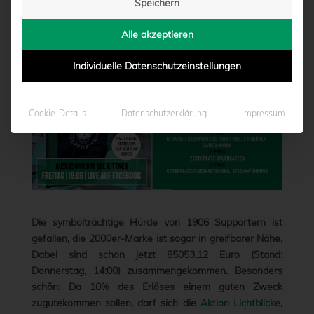
Speichern
von
Marcel Weskamp
|
23.04.2020 - 17:06
Alle akzeptieren
Individuelle Datenschutzeinstellungen
Cookie-Details
Datenschutzerklärung
Impressum
Die symbolträchtige Hürde von 1906 Supportern ist
gefallen, die 2000er-Marke ist sogar in greifbarer Nähe.
Dabei sind schon jetzt 85053,12 Euro (Stand:
Donnerstag, 14:00) zusammengekommen. Besonders
schön: Da 10% des Erlöses einem guten Zweck
zugutekommen sollen, darf sich die
Aktion Lichtblicke
,