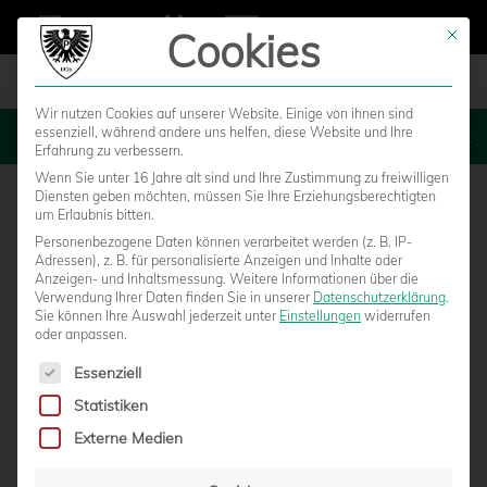
Cookies
Mit die
Wir nutzen Cookies auf unserer Website. Einige von ihnen sind
essenziell, während andere uns helfen, diese Website und Ihre
MENU
Erfahrung zu verbessern.
Wenn Sie unter 16 Jahre alt sind und Ihre Zustimmung zu freiwilligen
Diensten geben möchten, müssen Sie Ihre Erziehungsberechtigten
um Erlaubnis bitten.
Personenbezogene Daten können verarbeitet werden (z. B. IP-
Adressen), z. B. für personalisierte Anzeigen und Inhalte oder
Anzeigen- und Inhaltsmessung.
Weitere Informationen über die
Verwendung Ihrer Daten finden Sie in unserer
Datenschutzerklärung
.
Sie können Ihre Auswahl jederzeit unter
Einstellungen
widerrufen
oder anpassen.
Es folgt eine Liste der Service-Gruppen, für die eine Einwilligun
Essenziell
Statistiken
MEHR ALS 1906 SUPPORTERS –
Externe Medien
VERLOSUNG ALS KLEINES DANKESCHÖN