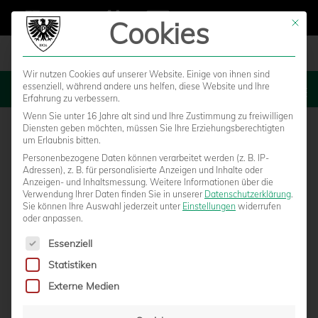
Cookies
Mit die
Wir nutzen Cookies auf unserer Website. Einige von ihnen sind
essenziell, während andere uns helfen, diese Website und Ihre
MENU
Erfahrung zu verbessern.
Wenn Sie unter 16 Jahre alt sind und Ihre Zustimmung zu freiwilligen
Diensten geben möchten, müssen Sie Ihre Erziehungsberechtigten
um Erlaubnis bitten.
Personenbezogene Daten können verarbeitet werden (z. B. IP-
Adressen), z. B. für personalisierte Anzeigen und Inhalte oder
Anzeigen- und Inhaltsmessung.
Weitere Informationen über die
Verwendung Ihrer Daten finden Sie in unserer
Datenschutzerklärung
.
Sie können Ihre Auswahl jederzeit unter
Einstellungen
widerrufen
oder anpassen.
Es folgt eine Liste der Service-Gruppen, für die eine Einwilligun
Essenziell
Statistiken
MARTIN KOBYLANSKIS ZAUBERLUPFER
Externe Medien
ZUM TOR DES MONATS NOMINIERT