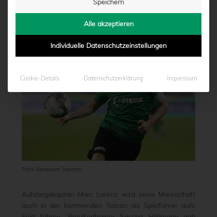
Speichern
von
Marcel Weskamp
|
02.08.2023 - 18:25
Alle akzeptieren
Individuelle Datenschutzeinstellungen
Cookie-Details
Datenschutzerklärung
Impressum
Foto: Sebastian Sanders
Aufstiegskapitän Marc Lorenz wird seine Mannschaft
auch in der kommenden Saison als Spielführer aufs
Feld führen. Preußentrainer Sascha Hildmann gab