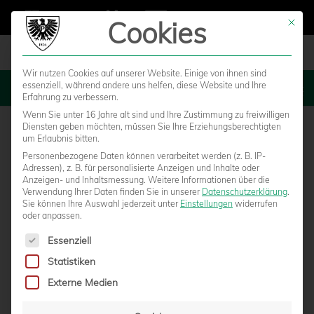
Cookies
Mit die
Wir nutzen Cookies auf unserer Website. Einige von ihnen sind
essenziell, während andere uns helfen, diese Website und Ihre
MENU
Erfahrung zu verbessern.
Wenn Sie unter 16 Jahre alt sind und Ihre Zustimmung zu freiwilligen
Diensten geben möchten, müssen Sie Ihre Erziehungsberechtigten
um Erlaubnis bitten.
Personenbezogene Daten können verarbeitet werden (z. B. IP-
Adressen), z. B. für personalisierte Anzeigen und Inhalte oder
Anzeigen- und Inhaltsmessung.
Weitere Informationen über die
Verwendung Ihrer Daten finden Sie in unserer
Datenschutzerklärung
.
Sie können Ihre Auswahl jederzeit unter
Einstellungen
widerrufen
oder anpassen.
Es folgt eine Liste der Service-Gruppen, für die eine Einwilligun
Essenziell
Statistiken
MARC LORENZ BLEIBT KAPITÄN DES SC
Externe Medien
PREUSSEN MÜNSTER