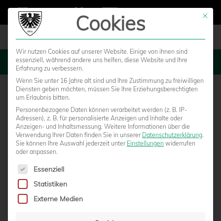
Cookies
Mit die
Wir nutzen Cookies auf unserer Website. Einige von ihnen sind
essenziell, während andere uns helfen, diese Website und Ihre
MENU
Erfahrung zu verbessern.
Wenn Sie unter 16 Jahre alt sind und Ihre Zustimmung zu freiwilligen
Diensten geben möchten, müssen Sie Ihre Erziehungsberechtigten
um Erlaubnis bitten.
Personenbezogene Daten können verarbeitet werden (z. B. IP-
Adressen), z. B. für personalisierte Anzeigen und Inhalte oder
Anzeigen- und Inhaltsmessung.
Weitere Informationen über die
Verwendung Ihrer Daten finden Sie in unserer
Datenschutzerklärung
.
Sie können Ihre Auswahl jederzeit unter
Einstellungen
widerrufen
oder anpassen.
Es folgt eine Liste der Service-Gruppen, für die eine Einwilligun
Essenziell
Statistiken
MALERISCHE AUSSICHT FÜR U12-
Externe Medien
MALWETTBEWERB-GEWINNERIN LINA