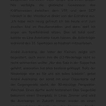
Nils verfolgte die glückliche Gewinnerin das
Kräftemessen zwischen dem VfR und dem SCP
nämlich in der Westkurve direkt von der Eckfahne aus:
„Ich habe mich riesig gefreut! Ich bin heute erst zum
zweiten Mal im Preußenstadion und dann darf ich
sogar am Spielfeldrand sitzen. Das ist total cool“,
konnte es Lina Averkamp kaum fassen, die Adlerträger
während des 31. Spieltages so hautnah mitzuerleben.
André Averkamp, der Vater der Kleinen, zeigte sich
begeistert, auch wenn ihm die 0:2-Niederlage nicht so
recht schmecken wollte: „Nur das Salz in der Suppe hat
gefehlt, ansonsten hat alles bestens geklappt. Trotz der
Niederlage war es für uns ein tolles Erlebnis“, gefiel
André Averkamp, der sonst mit einer Dauerkarte auf
der Gegengerade steht, der 90-minütige Perspektiv-
Wechsel. Eines dürfte wohl feststehen: Das Siegerbild
bekommt einen Ehrenplatz in Linas Zimmer und wird
die Averkamps in Zukunft immer wieder an einen