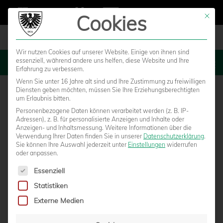
Cookies
Mit die
Wir nutzen Cookies auf unserer Website. Einige von ihnen sind
essenziell, während andere uns helfen, diese Website und Ihre
MENU
Erfahrung zu verbessern.
Wenn Sie unter 16 Jahre alt sind und Ihre Zustimmung zu freiwilligen
Diensten geben möchten, müssen Sie Ihre Erziehungsberechtigten
um Erlaubnis bitten.
Personenbezogene Daten können verarbeitet werden (z. B. IP-
Adressen), z. B. für personalisierte Anzeigen und Inhalte oder
Anzeigen- und Inhaltsmessung.
Weitere Informationen über die
Verwendung Ihrer Daten finden Sie in unserer
Datenschutzerklärung
.
Sie können Ihre Auswahl jederzeit unter
Einstellungen
widerrufen
oder anpassen.
Es folgt eine Liste der Service-Gruppen, für die eine Einwilligun
Essenziell
Statistiken
LVM ADLER-CUP BIETET TOP BESETZTES
Externe Medien
TEILNEHMERFELD