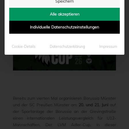
Speichern
von
Marcel Weskamp
|
19.06.2026 - 13:21
Alle akzeptieren
Individuelle Datenschutzeinstellungen
Cookie-Details
Datenschutzerklärung
Impressum
Bereits zum vierten Mal organisieren Borussia Münster
und der SC Preußen Münster am
20. und 21. Juni
auf
der Sportanlage der Borussia an der Grevingstraße
einen internationalen Leistungsvergleich für U12-
Mannschaften. Der LVM Adler-Cup, in dieser