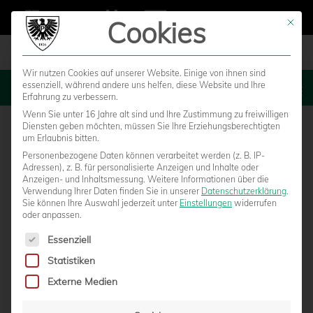
Cookies
Mit die
Wir nutzen Cookies auf unserer Website. Einige von ihnen sind
essenziell, während andere uns helfen, diese Website und Ihre
MENU
Erfahrung zu verbessern.
Wenn Sie unter 16 Jahre alt sind und Ihre Zustimmung zu freiwilligen
Diensten geben möchten, müssen Sie Ihre Erziehungsberechtigten
um Erlaubnis bitten.
Personenbezogene Daten können verarbeitet werden (z. B. IP-
Adressen), z. B. für personalisierte Anzeigen und Inhalte oder
Anzeigen- und Inhaltsmessung.
Weitere Informationen über die
Verwendung Ihrer Daten finden Sie in unserer
Datenschutzerklärung
.
Sie können Ihre Auswahl jederzeit unter
Einstellungen
widerrufen
oder anpassen.
Es folgt eine Liste der Service-Gruppen, für die eine Einwilligun
Essenziell
Statistiken
LUISA RÜHLING
Externe Medien
von
Marcel Weskamp
|
28.07.2014 - 14:16