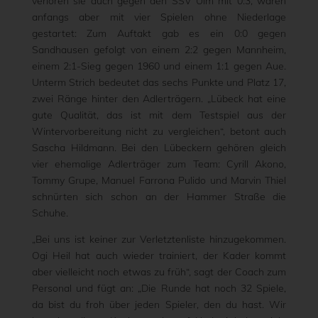
verloren sie auch gegen den SSV Ulm mit 0:3, waren
anfangs aber mit vier Spielen ohne Niederlage
gestartet: Zum Auftakt gab es ein 0:0 gegen
Sandhausen gefolgt von einem 2:2 gegen Mannheim,
einem 2:1-Sieg gegen 1960 und einem 1:1 gegen Aue.
Unterm Strich bedeutet das sechs Punkte und Platz 17,
zwei Ränge hinter den Adlerträgern. „Lübeck hat eine
gute Qualität, das ist mit dem Testspiel aus der
Wintervorbereitung nicht zu vergleichen“, betont auch
Sascha Hildmann. Bei den Lübeckern gehören gleich
vier ehemalige Adlerträger zum Team: Cyrill Akono,
Tommy Grupe, Manuel Farrona Pulido und Marvin Thiel
schnürten sich schon an der Hammer Straße die
Schuhe.
„Bei uns ist keiner zur Verletztenliste hinzugekommen.
Ogi Heil hat auch wieder trainiert, der Kader kommt
aber vielleicht noch etwas zu früh“, sagt der Coach zum
Personal und fügt an: „Die Runde hat noch 32 Spiele,
da bist du froh über jeden Spieler, den du hast. Wir