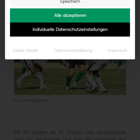
Speichern
von
Moritz Schwegmann
|
22.09.2023 - 15:31
Alle akzeptieren
Individuelle Datenschutzeinstellungen
Cookie-Details
Datenschutzerklärung
Impressum
Foto: firo Sportphoto
Mit 2:0 gewann der SC Preußen sein Auswärtsspiel
beim SV Sandhausen und fuhr am Hardtwald drei