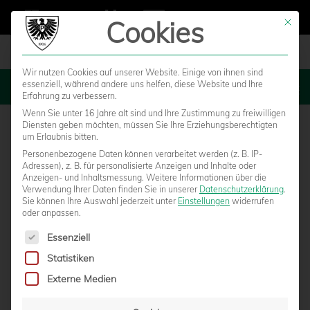
Cookies
Mit die
Wir nutzen Cookies auf unserer Website. Einige von ihnen sind
essenziell, während andere uns helfen, diese Website und Ihre
MENU
Erfahrung zu verbessern.
Wenn Sie unter 16 Jahre alt sind und Ihre Zustimmung zu freiwilligen
Diensten geben möchten, müssen Sie Ihre Erziehungsberechtigten
um Erlaubnis bitten.
Personenbezogene Daten können verarbeitet werden (z. B. IP-
Adressen), z. B. für personalisierte Anzeigen und Inhalte oder
Anzeigen- und Inhaltsmessung.
Weitere Informationen über die
Verwendung Ihrer Daten finden Sie in unserer
Datenschutzerklärung
.
Sie können Ihre Auswahl jederzeit unter
Einstellungen
widerrufen
oder anpassen.
Es folgt eine Liste der Service-Gruppen, für die eine Einwilligun
Essenziell
Statistiken
LÜBECK GASTIERT ZUM
Externe Medien
AUFSTEIGERDUELL IM PREUSSENSTADION