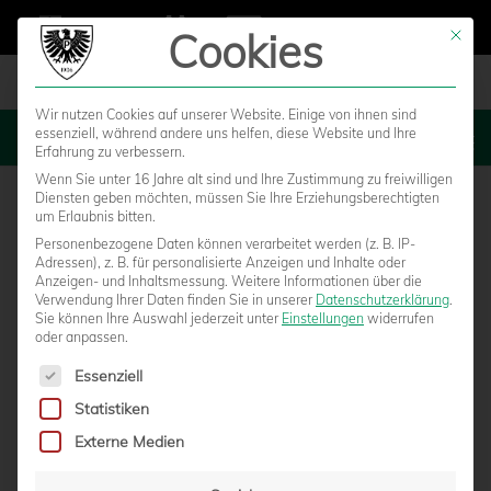
Cookies
Mit die
Wir nutzen Cookies auf unserer Website. Einige von ihnen sind
essenziell, während andere uns helfen, diese Website und Ihre
MENU
Erfahrung zu verbessern.
Wenn Sie unter 16 Jahre alt sind und Ihre Zustimmung zu freiwilligen
Diensten geben möchten, müssen Sie Ihre Erziehungsberechtigten
um Erlaubnis bitten.
Personenbezogene Daten können verarbeitet werden (z. B. IP-
Adressen), z. B. für personalisierte Anzeigen und Inhalte oder
Anzeigen- und Inhaltsmessung.
Weitere Informationen über die
Verwendung Ihrer Daten finden Sie in unserer
Datenschutzerklärung
.
Sie können Ihre Auswahl jederzeit unter
Einstellungen
widerrufen
oder anpassen.
Es folgt eine Liste der Service-Gruppen, für die eine Einwilligun
Essenziell
Statistiken
LIVE AUS DER OBI-ARENA: FC EINTRACHT
Externe Medien
RHEINE – SC PREUSSEN MÜNSTER