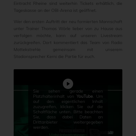
Eintracht Rheine sind weiterhin Tickets erhältlich, die
Tageskasse an der OBI-Arena ist geöffnet.
Wer den ersten Auftritt der neu formierten Mannschaft
unter Trainer Thomas Wörle lieber von zu Hause aus
verfolgen möchte, kann auf unseren Livestream
zurückgreifen. Dort kommentiert das Team von Radio
Mottekstrehle gemeinsam mit unserem
Stadionsprecher Kerni die Partie für euch.
Sie sehen gerade einen
Platzhalterinhalt von
YouTube
. Um
auf den eigentlichen Inhalt
zuzugreifen, klicken Sie auf die
Schaltfläche unten. Bitte beachten
Sie, dass dabei Daten an
Drittanbieter weitergegeben
werden.
Mehr Informationen