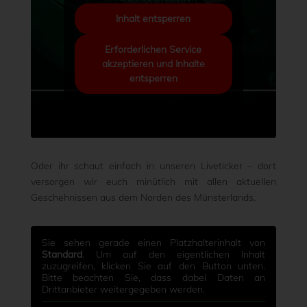
Inhalt entsperren
Erforderlichen Service
akzeptieren und Inhalte
entsperren
Oder ihr schaut einfach in unseren Liveticker – dort
versorgen wir euch minütlich mit allen aktuellen
Geschehnissen aus dem Norden des Münsterlands.
Sie sehen gerade einen Platzhalterinhalt von
Standard
. Um auf den eigentlichen Inhalt
zuzugreifen, klicken Sie auf den Button unten.
Bitte beachten Sie, dass dabei Daten an
Drittanbieter weitergegeben werden.