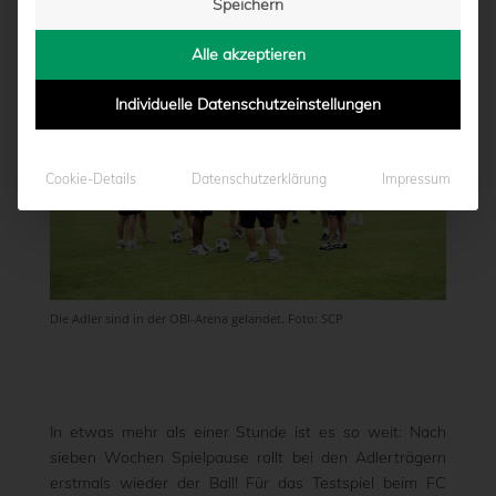
Speichern
von
Lorenz Schulze-Marmeling
|
04.07.2026 - 13:41
Alle akzeptieren
Individuelle Datenschutzeinstellungen
Cookie-Details
Datenschutzerklärung
Impressum
Die Adler sind in der OBI-Arena gelandet. Foto: SCP
In etwas mehr als einer Stunde ist es so weit: Nach
sieben Wochen Spielpause rollt bei den Adlerträgern
erstmals wieder der Ball! Für das Testspiel beim FC