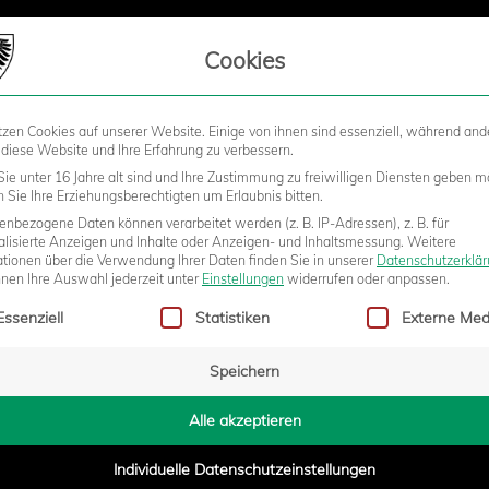
LIEDSCHAFT
Cookies
tzen Cookies auf unserer Website. Einige von ihnen sind essenziell, während and
STADION
BUSINESS
KIDS &
 diese Website und Ihre Erfahrung zu verbessern.
ie unter 16 Jahre alt sind und Ihre Zustimmung zu freiwilligen Diensten geben m
Sie Ihre Erziehungsberechtigten um Erlaubnis bitten.
nbezogene Daten können verarbeitet werden (z. B. IP-Adressen), z. B. für
DES JAHRES FÜR MEHRERE
alisierte Anzeigen und Inhalte oder Anzeigen- und Inhaltsmessung.
Weitere
ationen über die Verwendung Ihrer Daten finden Sie in unserer
Datenschutzerklä
nnen Ihre Auswahl jederzeit unter
Einstellungen
widerrufen oder anpassen.
gt eine Liste der Service-Gruppen, für die eine Einwilligung erteilt w
Essenziell
Statistiken
Externe Med
Speichern
- 11:55
Alle akzeptieren
Individuelle Datenschutzeinstellungen