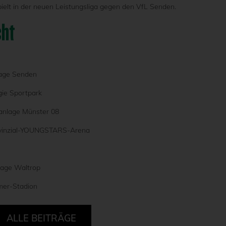
ielt in der neuen Leistungsliga gegen den VfL Senden.
cht
lage Senden
gie Sportpark
anlage Münster 08
ovinzial-YOUNGSTARS-Arena
lage Waltrop
mer-Stadion
ALLE BEITRÄGE