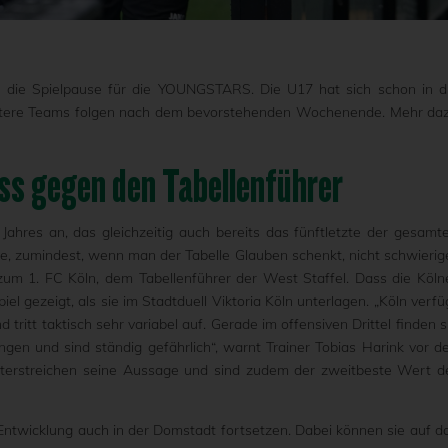
 die Spielpause für die YOUNGSTARS. Die U17 hat sich schon in d
itere Teams folgen nach dem bevorstehenden Wochenende. Mehr da
s gegen den Tabellenführer
s Jahres an, das gleichzeitig auch bereits das fünftletzte der gesamt
nte, zumindest, wenn man der Tabelle Glauben schenkt, nicht schwierig
m 1. FC Köln, dem Tabellenführer der West Staffel. Dass die Köln
el gezeigt, als sie im Stadtduell Viktoria Köln unterlagen. „Köln verfü
 tritt taktisch sehr variabel auf. Gerade im offensiven Drittel finden s
gen und sind ständig gefährlich“, warnt Trainer Tobias Harink vor d
terstreichen seine Aussage und sind zudem der zweitbeste Wert d
 Entwicklung auch in der Domstadt fortsetzen. Dabei können sie auf d