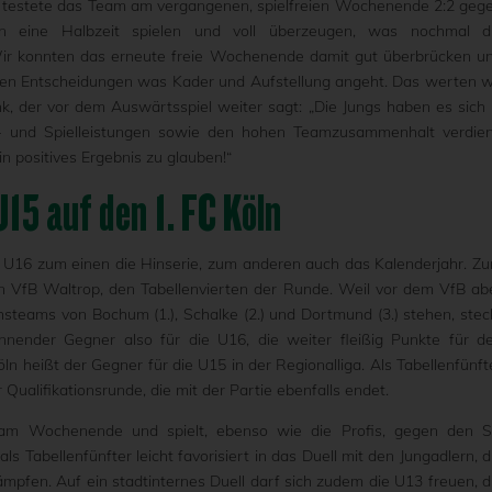
 testete das Team am vergangenen, spielfreien Wochenende 2:2 geg
en eine Halbzeit spielen und voll überzeugen, was nochmal d
Wir konnten das erneute freie Wochenende damit gut überbrücken u
igen Entscheidungen was Kader und Aufstellung angeht. Das werten w
ink, der vor dem Auswärtsspiel weiter sagt: „Die Jungs haben es sich 
- und Spielleistungen sowie den hohen Teamzusammenhalt verdien
n positives Ergebnis zu glauben!“
U15 auf den 1. FC Köln
 U16 zum einen die Hinserie, zum anderen auch das Kalenderjahr. Z
en VfB Waltrop, den Tabellenvierten der Runde. Weil vor dem VfB ab
steams von Bochum (1.), Schalke (2.) und Dortmund (3.) stehen, stec
nnender Gegner also für die U16, die weiter fleißig Punkte für d
ln heißt der Gegner für die U15 in der Regionalliga. Als Tabellenfünft
alifikationsrunde, die mit der Partie ebenfalls endet.
14 am Wochenende und spielt, ebenso wie die Profis, gegen den 
 Tabellenfünfter leicht favorisiert in das Duell mit den Jungadlern, d
ämpfen. Auf ein stadtinternes Duell darf sich zudem die U13 freuen, d