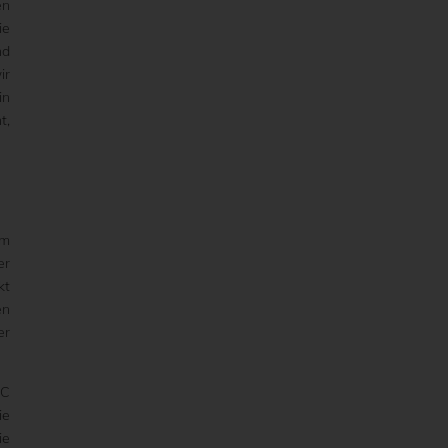
en
ie
nd
ir
in
t,
um
er
kt
en
er
SC
ie
ie