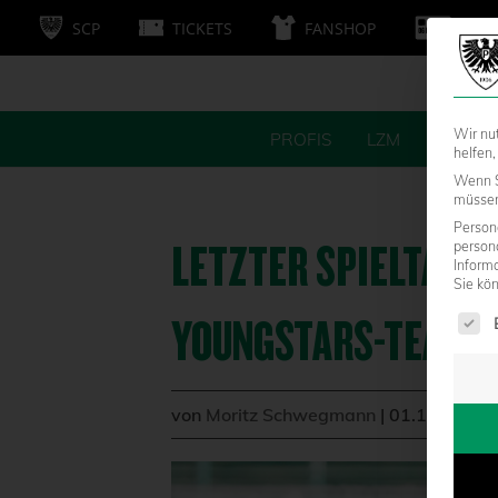
SCP
TICKETS
FANSHOP
MITG
Wir nu
PROFIS
LZM
FANS
helfen,
Wenn S
müssen 
Persone
LETZTER SPIELTAG 
person
Inform
Sie kö
Es fol
YOUNGSTARS-TEAMS
von
Moritz Schwegmann
|
01.12.2022 