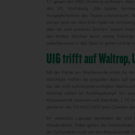
1:1 gegen den MSV Duisburg aufbauen, dazu
den VfL Wolfsburg. „Alle Spieler konnt
Ausgeglichenheit des Teams unterstreicht. 
stehen jetzt vor dem Köln-Spiel vor schwier
aber als sehr positives Zeichen“, betont Har
den letzten Wochen durch starke Trainings
selbstbewusst in das Spiel zu gehen und an ei
U16 trifft auf Waltrop, 
Mit der Partie am Wochenende endet für die
Abschluss treffen die Jungadler dabei auf d
nur die nicht aufstiegsberechtigten Nachwuch
Waltrop mitten im Aufstiegskampf. Ein spa
Klassenerhalt sammeln will. Ebenfalls 1. FC Kö
gastieren die YOUNGSTARS beim Zweiten der Qu
Ihr vorletztes Ligaspiel bestreitet die U
Wiedenbrück. Dabei gehen die Ostwestfalen als
als Schlusslicht noch um den Klassenerhalt k