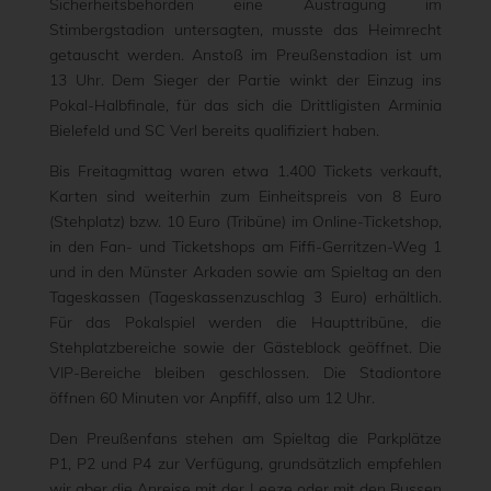
Sicherheitsbehörden eine Austragung im
Stimbergstadion untersagten, musste das Heimrecht
getauscht werden. Anstoß im Preußenstadion ist um
13 Uhr. Dem Sieger der Partie winkt der Einzug ins
Pokal-Halbfinale, für das sich die Drittligisten Arminia
Bielefeld und SC Verl bereits qualifiziert haben.
Bis Freitagmittag waren etwa 1.400 Tickets verkauft,
Karten sind weiterhin zum Einheitspreis von 8 Euro
(Stehplatz) bzw. 10 Euro (Tribüne) im Online-Ticketshop,
in den Fan- und Ticketshops am Fiffi-Gerritzen-Weg 1
und in den Münster Arkaden sowie am Spieltag an den
Tageskassen (Tageskassenzuschlag 3 Euro) erhältlich.
Für das Pokalspiel werden die Haupttribüne, die
Stehplatzbereiche sowie der Gästeblock geöffnet. Die
VIP-Bereiche bleiben geschlossen. Die Stadiontore
öffnen 60 Minuten vor Anpfiff, also um 12 Uhr.
Den Preußenfans stehen am Spieltag die Parkplätze
P1, P2 und P4 zur Verfügung, grundsätzlich empfehlen
wir aber die Anreise mit der Leeze oder mit den Bussen