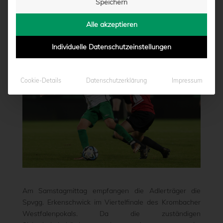
Speichern
von
Marcel Weskamp
|
17.11.2023 - 13:10
Alle akzeptieren
Individuelle Datenschutzeinstellungen
Cookie-Details
Datenschutzerklärung
Impressum
Am Samstagmittag empfangen die Adlerträger die
Spvgg. Erkenschwick im Viertelfinale des Krombacher
Westfalenpokals. Da die zuständigen