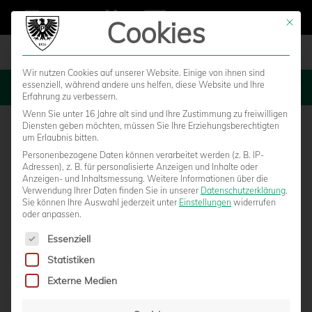
Cookies
Mit die
Wir nutzen Cookies auf unserer Website. Einige von ihnen sind
essenziell, während andere uns helfen, diese Website und Ihre
MENU
Erfahrung zu verbessern.
Wenn Sie unter 16 Jahre alt sind und Ihre Zustimmung zu freiwilligen
Diensten geben möchten, müssen Sie Ihre Erziehungsberechtigten
um Erlaubnis bitten.
Personenbezogene Daten können verarbeitet werden (z. B. IP-
Adressen), z. B. für personalisierte Anzeigen und Inhalte oder
Anzeigen- und Inhaltsmessung.
Weitere Informationen über die
Verwendung Ihrer Daten finden Sie in unserer
Datenschutzerklärung
.
Sie können Ihre Auswahl jederzeit unter
Einstellungen
widerrufen
oder anpassen.
Es folgt eine Liste der Service-Gruppen, für die eine Einwilligun
Essenziell
Statistiken
LETZTE INFOS ZUM POKAL-
Externe Medien
VIERTELFINALE GEGEN ERKENSCHWICK