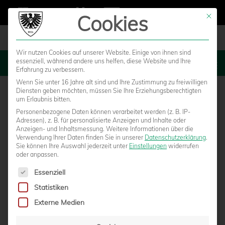
Cookies
Mit die
Wir nutzen Cookies auf unserer Website. Einige von ihnen sind
essenziell, während andere uns helfen, diese Website und Ihre
MENU
Erfahrung zu verbessern.
Wenn Sie unter 16 Jahre alt sind und Ihre Zustimmung zu freiwilligen
Diensten geben möchten, müssen Sie Ihre Erziehungsberechtigten
um Erlaubnis bitten.
Personenbezogene Daten können verarbeitet werden (z. B. IP-
Adressen), z. B. für personalisierte Anzeigen und Inhalte oder
Anzeigen- und Inhaltsmessung.
Weitere Informationen über die
Verwendung Ihrer Daten finden Sie in unserer
Datenschutzerklärung
.
Sie können Ihre Auswahl jederzeit unter
Einstellungen
widerrufen
oder anpassen.
Es folgt eine Liste der Service-Gruppen, für die eine Einwilligun
Essenziell
Statistiken
LAST-MINUTE-SIEGER BEI NULLSECHS.TV
Externe Medien
von
Marcel Weskamp
|
05.04.2017 - 22:32