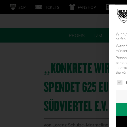
SCP
TICKETS
FANSHOP
MITG
Wir nu
PROFIS
LZM
FANS
helfen,
Wenn S
müssen 
Persone
„KONKRETE WIRKUNG
person
Inform
Sie kö
Es fol
SPENDET 625 EURO 
SÜDVIERTEL E.V.
von
Lorenz Schulze-Marmeling
|
10.06.