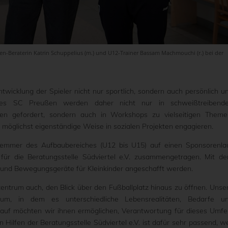
en-Beraterin Katrin Schuppelius (m.) und U12-Trainer Bassam Machmouchi (r.) bei der
wicklung der Spieler nicht nur sportlich, sondern auch persönlich u
 des SC Preußen werden daher nicht nur in schweißtreibend
elen gefordert, sondern auch in Workshops zu vielseitigen Theme
f möglichst eigenständige Weise in sozialen Projekten engagieren.
 Flemmer des Aufbaubereiches (U12 bis U15) auf einen Sponsorenla
für die Beratungsstelle Südviertel e.V. zusammengetragen. Mit d
- und Bewegungsgeräte für Kleinkinder angeschafft werden.
entrum auch, den Blick über den Fußballplatz hinaus zu öffnen. Unse
um, in dem es unterschiedliche Lebensrealitäten, Bedarfe u
auf möchten wir ihnen ermöglichen, Verantwortung für dieses Umfe
Hilfen der Beratungsstelle Südviertel e.V. ist dafür sehr passend, we