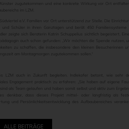
 Münster zugutekommen und eine konkrete Wirkung vor Ort entfalten
aubereichs im LZM.
Südviertel e.V. Familien vor Ort unterstützend zur Stelle. Die Einrichtu
n und Schüler in ihren Ganztagen und berät 450 Familiensysteme 
ler zeigte sich Beraterin Katrin Schuppelius sichtlich begeistert. Ein
lpädagogin auch schon gefunden: „Wir möchten die Spende nutzen, 
keiten zu schaffen, die insbesondere den kleinen Besucherinnen u
tungszeit am Montagmorgen zugutekommen sollen.“
s LZM auch in Zukunft begleiten. Indlekofer betont, wie sehr d
ziales Engagement praktisch zu erfahren: „Sie haben auf eigene Fau
 sind als Team gelaufen und haben somit selbst und aktiv zum Ergebn
s denkbar, dass dieses Projekt mittel- oder langfristig als fest
ortung und Persönlichkeitsentwicklung des Aufbaubereiches veranke
ALLE BEITRÄGE