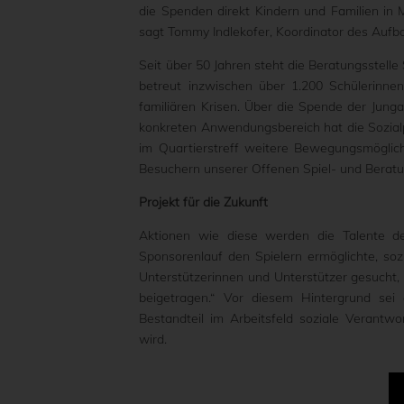
die Spenden direkt Kindern und Familien in
sagt Tommy Indlekofer, Koordinator des Aufb
Seit über 50 Jahren steht die Beratungsstelle 
betreut inzwischen über 1.200 Schülerinne
familiären Krisen. Über die Spende der Jungad
konkreten Anwendungsbereich hat die Sozia
im Quartierstreff weitere Bewegungsmöglich
Besuchern unserer Offenen Spiel- und Bera
Projekt für die Zukunft
Aktionen wie diese werden die Talente de
Sponsorenlauf den Spielern ermöglichte, so
Unterstützerinnen und Unterstützer gesucht,
beigetragen.“ Vor diesem Hintergrund sei e
Bestandteil im Arbeitsfeld soziale Verantw
wird.