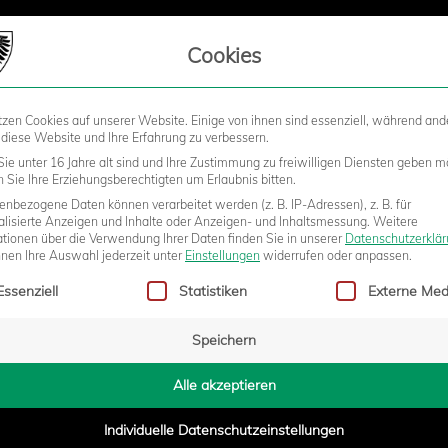
LIEDSCHAFT
Cookies
tzen Cookies auf unserer Website. Einige von ihnen sind essenziell, während and
STADION
BUSINESS
KIDS &
 diese Website und Ihre Erfahrung zu verbessern.
ie unter 16 Jahre alt sind und Ihre Zustimmung zu freiwilligen Diensten geben m
Sie Ihre Erziehungsberechtigten um Erlaubnis bitten.
nbezogene Daten können verarbeitet werden (z. B. IP-Adressen), z. B. für
 VOR ORT ENTFALTEN“ – LZM
alisierte Anzeigen und Inhalte oder Anzeigen- und Inhaltsmessung.
Weitere
ationen über die Verwendung Ihrer Daten finden Sie in unserer
Datenschutzerklä
nnen Ihre Auswahl jederzeit unter
Einstellungen
widerrufen oder anpassen.
gt eine Liste der Service-Gruppen, für die eine Einwilligung erteilt w
AN DIE BERATUNGSSTELLE
Essenziell
Statistiken
Externe Med
Speichern
Alle akzeptieren
Individuelle Datenschutzeinstellungen
2026 - 13:56