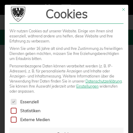
Cookies
Mit die
Wir nutzen Cookies auf unserer Website. Einige von ihnen sind
essenziell, während andere uns helfen, diese Website und Ihre
MENU
Erfahrung zu verbessern.
Wenn Sie unter 16 Jahre alt sind und Ihre Zustimmung zu freiwilligen
Diensten geben möchten, müssen Sie Ihre Erziehungsberechtigten
um Erlaubnis bitten.
Personenbezogene Daten können verarbeitet werden (z. B. IP-
Adressen), z. B. für personalisierte Anzeigen und Inhalte oder
Anzeigen- und Inhaltsmessung.
Weitere Informationen über die
Verwendung Ihrer Daten finden Sie in unserer
Datenschutzerklärung
.
Sie können Ihre Auswahl jederzeit unter
Einstellungen
widerrufen
oder anpassen.
Es folgt eine Liste der Service-Gruppen, für die eine Einwilligun
Essenziell
Statistiken
„KLASSE GEMEINSCHAFT“ – KANT-
Externe Medien
GYMNASIUM WIRD 15. PARTNERSCHULE