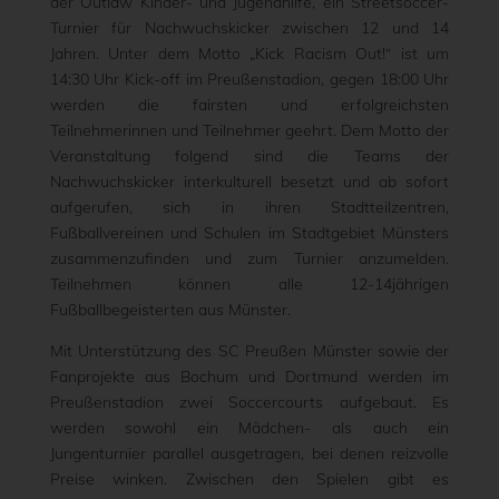
der Outlaw Kinder- und Jugendhilfe, ein Streetsoccer-
Turnier für Nachwuchskicker zwischen 12 und 14
Jahren. Unter dem Motto „Kick Racism Out!“ ist um
14:30 Uhr Kick-off im Preußenstadion, gegen 18:00 Uhr
werden die fairsten und erfolgreichsten
Teilnehmerinnen und Teilnehmer geehrt. Dem Motto der
Veranstaltung folgend sind die Teams der
Nachwuchskicker interkulturell besetzt und ab sofort
aufgerufen, sich in ihren Stadtteilzentren,
Fußballvereinen und Schulen im Stadtgebiet Münsters
zusammenzufinden und zum Turnier anzumelden.
Teilnehmen können alle 12-14jährigen
Fußballbegeisterten aus Münster.
Mit Unterstützung des SC Preußen Münster sowie der
Fanprojekte aus Bochum und Dortmund werden im
Preußenstadion zwei Soccercourts aufgebaut. Es
werden sowohl ein Mädchen- als auch ein
Jungenturnier parallel ausgetragen, bei denen reizvolle
Preise winken. Zwischen den Spielen gibt es