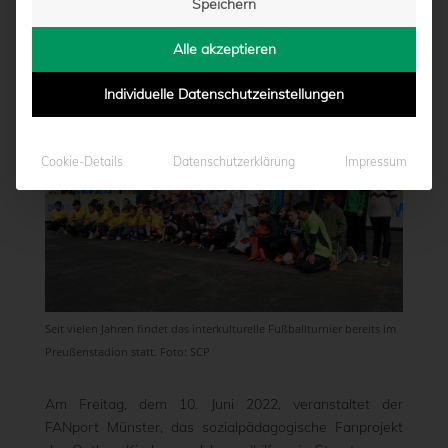
Speichern
PREUSSENSTADION
Alle akzeptieren
von
Marcel Weskamp
|
01.06.2022 - 14:11
Individuelle Datenschutzeinstellungen
Cookie-Details
Datenschutzerklärung
Impressum
Seit vielen Jahren findet das interkulturelle Fußballturnier bereits im
Preußenstadion statt. Foto: SCP
Am Freitag, dem 10. Juni 2022, veranstaltet der
FANport Münster, das sozialpädagogische Fanprojekt