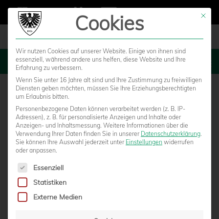
Cookies
Mit die
Wir nutzen Cookies auf unserer Website. Einige von ihnen sind
essenziell, während andere uns helfen, diese Website und Ihre
MENU
Erfahrung zu verbessern.
Wenn Sie unter 16 Jahre alt sind und Ihre Zustimmung zu freiwilligen
Diensten geben möchten, müssen Sie Ihre Erziehungsberechtigten
um Erlaubnis bitten.
Personenbezogene Daten können verarbeitet werden (z. B. IP-
Adressen), z. B. für personalisierte Anzeigen und Inhalte oder
Anzeigen- und Inhaltsmessung.
Weitere Informationen über die
Verwendung Ihrer Daten finden Sie in unserer
Datenschutzerklärung
.
Sie können Ihre Auswahl jederzeit unter
Einstellungen
widerrufen
oder anpassen.
Es folgt eine Liste der Service-Gruppen, für die eine Einwilligun
Essenziell
Statistiken
„KICK RACISM OUT“ – U14-
Externe Medien
STREETSOCCER-TURNIER IM