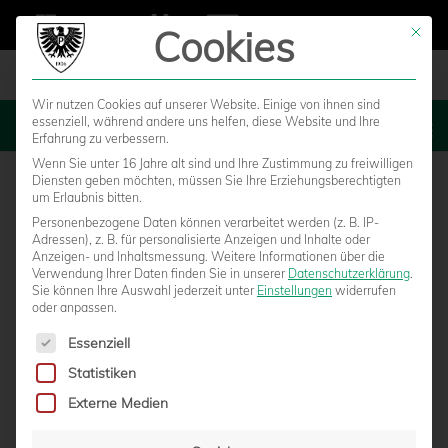
Cookies
Mit die
Wir nutzen Cookies auf unserer Website. Einige von ihnen sind
essenziell, während andere uns helfen, diese Website und Ihre
MENU
Erfahrung zu verbessern.
Wenn Sie unter 16 Jahre alt sind und Ihre Zustimmung zu freiwilligen
Diensten geben möchten, müssen Sie Ihre Erziehungsberechtigten
um Erlaubnis bitten.
Personenbezogene Daten können verarbeitet werden (z. B. IP-
Adressen), z. B. für personalisierte Anzeigen und Inhalte oder
Anzeigen- und Inhaltsmessung.
Weitere Informationen über die
Verwendung Ihrer Daten finden Sie in unserer
Datenschutzerklärung
.
Sie können Ihre Auswahl jederzeit unter
Einstellungen
widerrufen
oder anpassen.
Es folgt eine Liste der Service-Gruppen, für die eine Einwilligun
Essenziell
Statistiken
KEVIN SCHÖNEBERG UND MICHAEL HOLT
Externe Medien
IN DIE 2. MANNSCHAFT VERSETZT